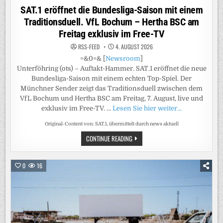
in
SAT.1 eröffnet die Bundesliga-Saison mit einem
Traditionsduell. VfL Bochum – Hertha BSC am
Freitag exklusiv im Free-TV
RSS-FEED
4. AUGUST 2026
=&0=& [
Newsroom
]
Unterföhring (ots) – Auftakt-Hammer. SAT.1 eröffnet die neue
Bundesliga-Saison mit einem echten Top-Spiel. Der
Münchner Sender zeigt das Traditionsduell zwischen dem
VfL Bochum und Hertha BSC am Freitag, 7. August, live und
exklusiv im Free-TV. …
Lesen Sie hier weiter…
Original-Content von: SAT.1, übermittelt durch news aktuell
SAT.1
CONTINUE READING
ERÖFFNET
DIE
BUNDESLIGA-
SAISON
0
16
MIT
EINEM
TRADITIONSDUELL.
VFL
BOCHUM
–
HERTHA
BSC
AM