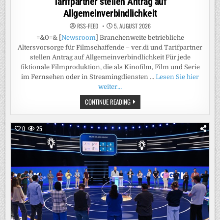
Tarifpartner stellen Antrag auf
Allgemeinverbindlichkeit
RSS-FEED
5. AUGUST 2026
=&0=& [
Newsroom
] Branchenweite betriebliche
Altersvorsorge für Filmschaffende – ver.di und Tarifpartner
stellen Antrag auf Allgemeinverbindlichkeit Für jede
fiktionale Filmproduktion, die als Kinofilm, Film und Serie
im Fernsehen oder in Streamingdiensten …
Lesen Sie hier
weiter…
MEDIEN-
CONTINUE READING
INFO:
BRANCHENWEITE
BETRIEBLICHE
ALTERSVORSORGE
0
25
FÜR
FILMSCHAFFENDE
–
VER.DI
UND
TARIFPARTNER
STELLEN
ANTRAG
AUF
ALLGEMEINVERBINDLICHKEIT