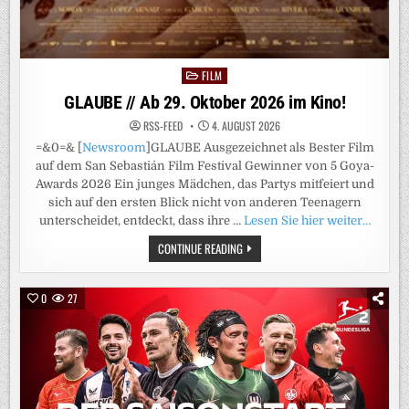
FILM
Posted
in
GLAUBE // Ab 29. Oktober 2026 im Kino!
RSS-FEED
4. AUGUST 2026
=&0=& [
Newsroom
]GLAUBE Ausgezeichnet als Bester Film
auf dem San Sebastián Film Festival Gewinner von 5 Goya-
Awards 2026 Ein junges Mädchen, das Partys mitfeiert und
sich auf den ersten Blick nicht von anderen Teenagern
unterscheidet, entdeckt, dass ihre …
Lesen Sie hier weiter…
GLAUBE
CONTINUE READING
//
AB
29.
OKTOBER
0
27
2026
IM
KINO!