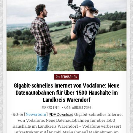
„WER
IST
DEUTSCHLANDS
SUPERHIRN?“
STARTET
AM
DONNERSTAG,
27.
AUGUST
2026,
IN
SAT.1
FERNSEHEN
Posted
in
Gigabit-schnelles Internet von Vodafone: Neue
Datenautobahnen für über 1500 Haushalte im
Landkreis Warendorf
RSS-FEED
5. AUGUST 2026
=&0=& [
Newsroom
]
Gigabit-schnelles Internet
PDF Download
von Vodafone: Neue Datenautobahnen für über 1500
Haushalte im Landkreis Warendorf – Vodafone verbessert
Infrastruktur mit [Anzahl Maßnahmen] Maßnahmen im