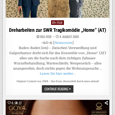
FILM
Posted
in
Dreharbeiten zur SWR Tragikomödie „Home“ (AT)
RSS-FEED
4. AUGUST 2026
=&0=& [
Newsroom
]
Baden-Baden (ots) – Zwischen Verzweiflung und
Galgenhumor dreht sich für das Ensemble von „Home“ (AT)
alles um die Suche nach dem richtigen Zuhause
Wurzelbehandlung, Warteschleife, Wespenstich – alles
unangenehm, doch nichts gegen die Wohnungssuche …
Lesen Sie hier weiter…
Original-Content von: SWR – Das Erste, übermittelt durch news aktuell
DREHARBEITEN
CONTINUE READING
ZUR
SWR
TRAGIKOMÖDIE
„HOME“
0
17
(AT)