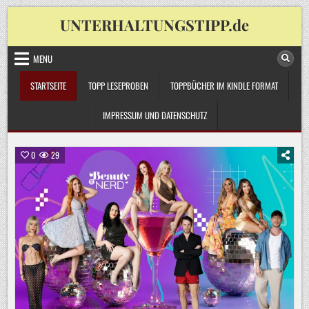
Skip
UNTERHALTUNGSTIPP.de
to
content
MENU
STARTSEITE
TOPP LESEPROBEN
TOPPBÜCHER IM KINDLE FORMAT
IMPRESSUM UND DATENSCHUTZ
0
29