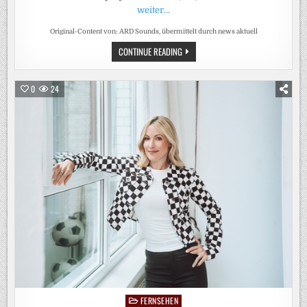
weiter…
Original-Content von: ARD Sounds, übermittelt durch news aktuell
ARD
CONTINUE READING
SCHLAGERWELT:
NEUE
DIGITALE
HEIMAT
0
24
FÜR
SCHLAGERFANS
IN
ARD
SOUNDS
FERNSEHEN
Posted