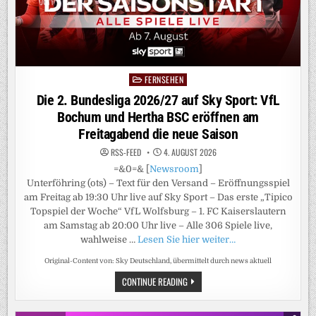
FERNSEHEN
Posted
in
Die 2. Bundesliga 2026/27 auf Sky Sport: VfL
Bochum und Hertha BSC eröffnen am
Freitagabend die neue Saison
RSS-FEED
4. AUGUST 2026
=&0=& [
Newsroom
]
Unterföhring (ots) – Text für den Versand – Eröffnungsspiel
am Freitag ab 19:30 Uhr live auf Sky Sport – Das erste „Tipico
Topspiel der Woche“ VfL Wolfsburg – 1. FC Kaiserslautern
am Samstag ab 20:00 Uhr live – Alle 306 Spiele live,
wahlweise …
Lesen Sie hier weiter…
Original-Content von: Sky Deutschland, übermittelt durch news aktuell
DIE
CONTINUE READING
2.
BUNDESLIGA
2026/27