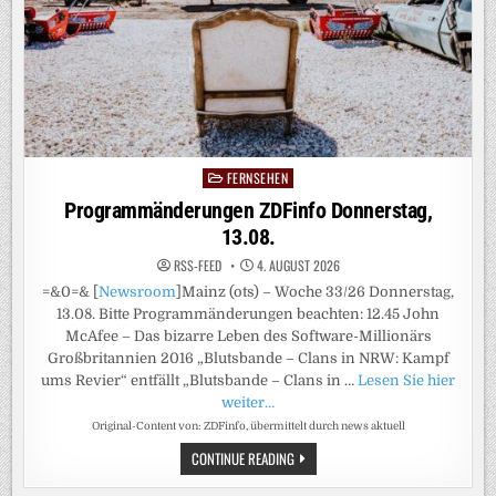
FREITAG
EXKLUSIV
IM
FREE-
TV
FERNSEHEN
Posted
in
Programmänderungen ZDFinfo Donnerstag,
13.08.
RSS-FEED
4. AUGUST 2026
=&0=& [
Newsroom
]Mainz (ots) – Woche 33/26 Donnerstag,
13.08. Bitte Programmänderungen beachten: 12.45 John
McAfee – Das bizarre Leben des Software-Millionärs
Großbritannien 2016 „Blutsbande – Clans in NRW: Kampf
ums Revier“ entfällt „Blutsbande – Clans in …
Lesen Sie hier
weiter…
Original-Content von: ZDFinfo, übermittelt durch news aktuell
PROGRAMMÄNDERUNGEN
CONTINUE READING
ZDFINFO
DONNERSTAG,