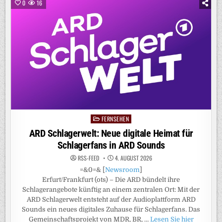
AUF
0
16
SKY
SPORT:
VFL
BOCHUM
UND
HERTHA
BSC
ERÖFFNEN
AM
FREITAGABEND
DIE
NEUE
SAISON
FERNSEHEN
Posted
in
ARD Schlagerwelt: Neue digitale Heimat für
Schlagerfans in ARD Sounds
RSS-FEED
4. AUGUST 2026
=&0=& [
Newsroom
]
Erfurt/Frankfurt (ots) – Die ARD bündelt ihre
Schlagerangebote künftig an einem zentralen Ort: Mit der
ARD Schlagerwelt entsteht auf der Audioplattform ARD
Sounds ein neues digitales Zuhause für Schlagerfans. Das
Gemeinschaftsprojekt von MDR, BR, …
Lesen Sie hier