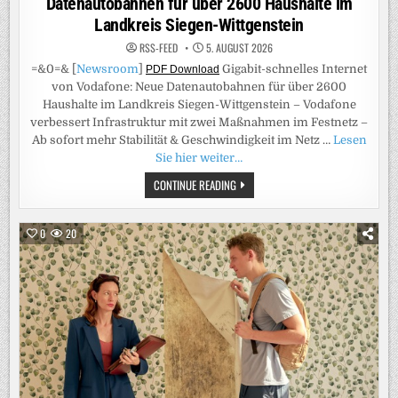
Datenautobahnen für über 2600 Haushalte im
Landkreis Siegen-Wittgenstein
RSS-FEED
5. AUGUST 2026
=&0=& [
Newsroom
]
Gigabit-schnelles Internet
PDF Download
von Vodafone: Neue Datenautobahnen für über 2600
Haushalte im Landkreis Siegen-Wittgenstein – Vodafone
verbessert Infrastruktur mit zwei Maßnahmen im Festnetz –
Ab sofort mehr Stabilität & Geschwindigkeit im Netz …
Lesen
Sie hier weiter…
GIGABIT-
CONTINUE READING
SCHNELLES
INTERNET
VON
VODAFONE:
0
20
NEUE
DATENAUTOBAHNEN
FÜR
ÜBER
2600
HAUSHALTE
IM
LANDKREIS
SIEGEN-
WITTGENSTEIN