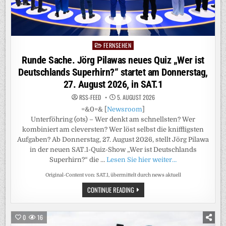
FERNSEHEN
Posted
in
Runde Sache. Jörg Pilawas neues Quiz „Wer ist
Deutschlands Superhirn?“ startet am Donnerstag,
27. August 2026, in SAT.1
RSS-FEED
5. AUGUST 2026
=&0=& [
Newsroom
]
Unterföhring (ots) – Wer denkt am schnellsten? Wer
kombiniert am cleversten? Wer löst selbst die kniffligsten
Aufgaben? Ab Donnerstag, 27. August 2026, stellt Jörg Pilawa
in der neuen SAT.1-Quiz-Show „Wer ist Deutschlands
Superhirn?“ die …
Lesen Sie hier weiter…
Original-Content von: SAT.1, übermittelt durch news aktuell
RUNDE
CONTINUE READING
SACHE.
JÖRG
PILAWAS
NEUES
0
16
QUIZ