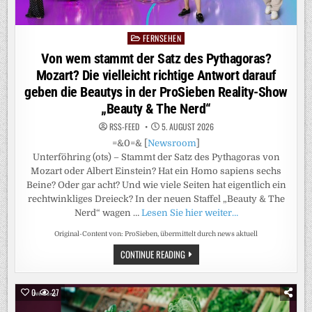
FERNSEHEN
Posted
in
Von wem stammt der Satz des Pythagoras?
Mozart? Die vielleicht richtige Antwort darauf
geben die Beautys in der ProSieben Reality-Show
„Beauty & The Nerd“
RSS-FEED
5. AUGUST 2026
=&0=& [
Newsroom
]
Unterföhring (ots) – Stammt der Satz des Pythagoras von
Mozart oder Albert Einstein? Hat ein Homo sapiens sechs
Beine? Oder gar acht? Und wie viele Seiten hat eigentlich ein
rechtwinkliges Dreieck? In der neuen Staffel „Beauty & The
Nerd“ wagen …
Lesen Sie hier weiter…
Original-Content von: ProSieben, übermittelt durch news aktuell
VON
CONTINUE READING
WEM
STAMMT
DER
SATZ
0
27
DES
PYTHAGORAS?