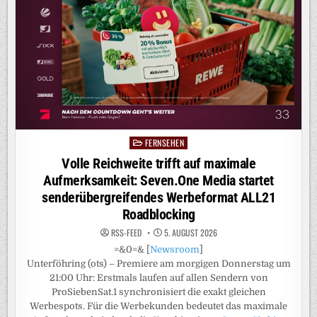
MOZART?
DIE
VIELLEICHT
RICHTIGE
ANTWORT
DARAUF
GEBEN
DIE
BEAUTYS
IN
DER
PROSIEBEN
REALITY-
SHOW
„BEAUTY
&
FERNSEHEN
Posted
THE
in
NERD“
Volle Reichweite trifft auf maximale
Aufmerksamkeit: Seven.One Media startet
senderübergreifendes Werbeformat ALL21
Roadblocking
RSS-FEED
5. AUGUST 2026
=&0=& [
Newsroom
]
Unterföhring (ots) – Premiere am morgigen Donnerstag um
21:00 Uhr: Erstmals laufen auf allen Sendern von
ProSiebenSat.1 synchronisiert die exakt gleichen
Werbespots. Für die Werbekunden bedeutet das maximale