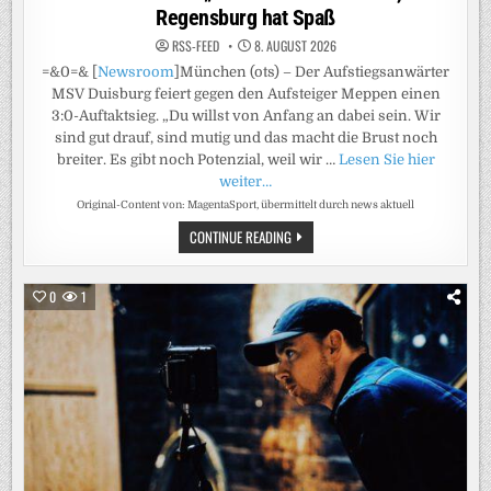
Regensburg hat Spaß
RSS-FEED
8. AUGUST 2026
=&0=& [
Newsroom
]München (ots) – Der Aufstiegsanwärter
MSV Duisburg feiert gegen den Aufsteiger Meppen einen
3:0-Auftaktsieg. „Du willst von Anfang an dabei sein. Wir
sind gut drauf, sind mutig und das macht die Brust noch
breiter. Es gibt noch Potenzial, weil wir …
Lesen Sie hier
weiter…
Original-Content von: MagentaSport, übermittelt durch news aktuell
3.LIGA
CONTINUE READING
KOMPLETT
LIVE
BEI
MAGENTASPORT:
0
1
„WIR
KÖNNEN
ES
NOCH
BESSER“
–
MSV-
COACH
HIRSCH
SIEHT
TROTZ
3:0
MEHR