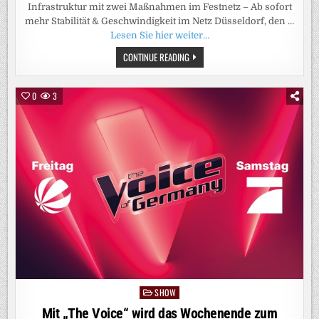
Infrastruktur mit zwei Maßnahmen im Festnetz – Ab sofort
mehr Stabilität & Geschwindigkeit im Netz Düsseldorf, den …
Lesen Sie hier weiter…
GIGABIT-
CONTINUE READING
SCHNELLES
INTERNET
VON
VODAFONE:
0
3
NEUE
DATENAUTOBAHNEN
FÜR
ÜBER
1400
HAUSHALTE
IM
MAIN-
KINZIG-
KREIS
SHOW
Posted
in
Mit „The Voice“ wird das Wochenende zum