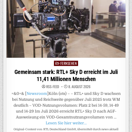
GESCHICHTE
FERNSEHEN
Posted
in
Gemeinsam stark: RTL+ Sky D erreicht im Juli
11,41 Millionen Menschen
RSS-FEED
8. AUGUST 2026
=&0=& [
Newsroom
]Köln (ots) – – RTL+ und Sky D wachsen
bei Nutzung und Reichweite gegenüber Juli 2025 trotz WM
deutlich – VOD-Nutzungsvolumen: Platz 2 bei 14-59, 14-49
und 14-29 Im Juli 2026 erreicht RTL+ Sky D nach AGF-
Ausweisung ein VOD-Gesamtnutzungsvolumen von …
Lesen Sie hier weiter…
Original-Content von: RTL Deutschland GmbH, übermittelt durch news aktuell