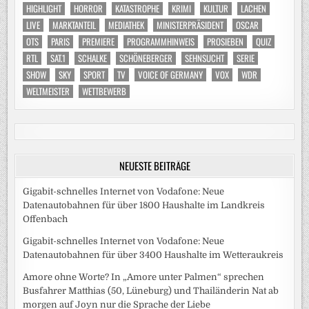
HIGHLIGHT
HORROR
KATASTROPHE
KRIMI
KULTUR
LACHEN
LIVE
MARKTANTEIL
MEDIATHEK
MINISTERPRÄSIDENT
OSCAR
OTS
PARIS
PREMIERE
PROGRAMMHINWEIS
PROSIEBEN
QUIZ
RTL
SAT.1
SCHALKE
SCHÖNEBERGER
SEHNSUCHT
SERIE
SHOW
SKY
SPORT
TV
VOICE OF GERMANY
VOX
WDR
WELTMEISTER
WETTBEWERB
NEUESTE BEITRÄGE
Gigabit-schnelles Internet von Vodafone: Neue
Datenautobahnen für über 1800 Haushalte im Landkreis
Offenbach
Gigabit-schnelles Internet von Vodafone: Neue
Datenautobahnen für über 3400 Haushalte im Wetteraukreis
Amore ohne Worte? In „Amore unter Palmen“ sprechen
Busfahrer Matthias (50, Lüneburg) und Thailänderin Nat ab
morgen auf Joyn nur die Sprache der Liebe