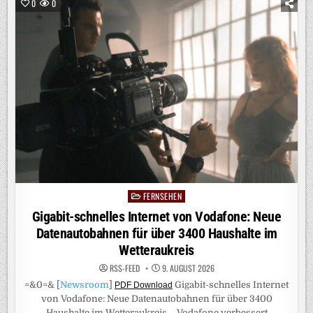
VODAFONE:
0
0
NEUE
DATENAUTOBAHNEN
FÜR
ÜBER
1800
HAUSHALTE
IM
LANDKREIS
OFFENBACH
FERNSEHEN
Posted
in
Gigabit-schnelles Internet von Vodafone: Neue
Datenautobahnen für über 3400 Haushalte im
Wetteraukreis
RSS-FEED
9. AUGUST 2026
=&0=& [
Newsroom
]
Gigabit-schnelles Internet
PDF Download
von Vodafone: Neue Datenautobahnen für über 3400
Haushalte im Wetteraukreis – Vodafone verbessert