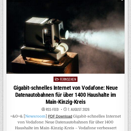
MAGENTASPORT:
HEISSE D
ISKUSSIONEN B
EI M
ANNHEIMS A
UFTAKTSIEG: S
CHIEDSRICHTERIN M
ICHEL S
ELBSTKRITISCH, K
LOS Z
IEHT H
UT –
E
NDE S
AUER A
UF S
EIN T
EAM: „
BRUTAL S
CHLECHTE 1
. H
FERNSEHEN
Posted
ALBZEIT“
in
Gigabit-schnelles Internet von Vodafone: Neue
Datenautobahnen für über 1400 Haushalte im
Main-Kinzig-Kreis
RSS-FEED
7. AUGUST 2026
=&0=& [
Newsroom
]
Gigabit-schnelles Internet
PDF Download
von Vodafone: Neue Datenautobahnen für über 1400
Haushalte im Main-Kinzig-Kreis – Vodafone verbessert