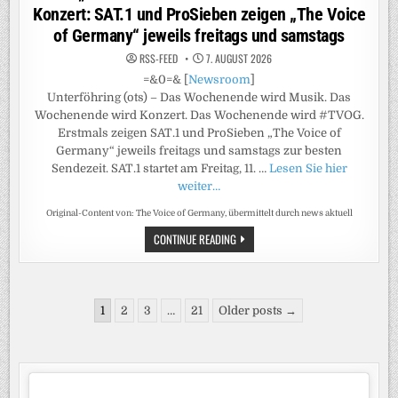
Konzert: SAT.1 und ProSieben zeigen „The Voice
of Germany“ jeweils freitags und samstags
RSS-FEED
7. AUGUST 2026
=&0=& [
Newsroom
]
Unterföhring (ots) – Das Wochenende wird Musik. Das
Wochenende wird Konzert. Das Wochenende wird #TVOG.
Erstmals zeigen SAT.1 und ProSieben „The Voice of
Germany“ jeweils freitags und samstags zur besten
Sendezeit. SAT.1 startet am Freitag, 11. …
Lesen Sie hier
weiter…
Original-Content von: The Voice of Germany, übermittelt durch news aktuell
MIT
CONTINUE READING
„THE
VOICE“
WIRD
DAS
WOCHENENDE
Seitennummerierung
ZUM
1
2
3
…
21
Older posts →
KONZERT:
der
SAT.1
UND
Beiträge
PROSIEBEN
ZEIGEN
„THE
VOICE