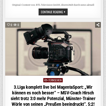
Original-Content von: RTL Television GmbH, übermittelt durch news aktuell
HEIDI
CONTINUE READING
IST
ZURÜCK,
WO
1992
0
0
ALLES
BEGANN:
BEI
RTL!
MIT
DEM
„HEIDIFEST“
FEIERT
HEIDI
KLUM
AM
17.
SEPTEMBER
IHRE
GROSSE P
REMIERE B
EI R
TL U
FERNSEHEN
Posted
ND A
UF R
in
3.Liga komplett live bei MagentaSport: „Wir
TL+
können es noch besser“ – MSV-Coach Hirsch
sieht trotz 3:0 mehr Potenzial, Münster-Trainer
Wörle von seinen „Preußen beeindruckt“, 5:2!