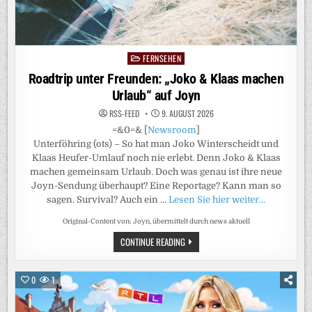
DIE
SPRACHE
DER
LIEBE
FERNSEHEN
Posted
in
Roadtrip unter Freunden: „Joko & Klaas machen
Urlaub“ auf Joyn
RSS-FEED
9. AUGUST 2026
=&0=& [
Newsroom
]
Unterföhring (ots) – So hat man Joko Winterscheidt und
Klaas Heufer-Umlauf noch nie erlebt. Denn Joko & Klaas
machen gemeinsam Urlaub. Doch was genau ist ihre neue
Joyn-Sendung überhaupt? Eine Reportage? Kann man so
sagen. Survival? Auch ein …
Lesen Sie hier weiter…
Original-Content von: Joyn, übermittelt durch news aktuell
ROADTRIP
CONTINUE READING
UNTER
FREUNDEN:
„JOKO
&
0
1
KLAAS
MACHEN
URLAUB“