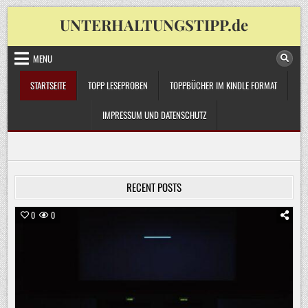
Skip
UNTERHALTUNGSTIPP.de
to
content
MENU
STARTSEITE
TOPP LESEPROBEN
TOPPBÜCHER IM KINDLE FORMAT
IMPRESSUM UND DATENSCHUTZ
RECENT POSTS
0
0