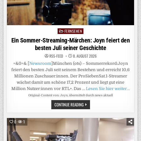
POTENZIAL,
MÜNSTER-
TRAINER
WÖRLE
VON
SEINEN
„PREUSSEN B
EEINDRUCKT“, 5
FERNSEHEN
Posted
:2! R
EGENSBURG H
in
Ein Sommer-Streaming-Märchen: Joyn feiert den
AT S
PASS
besten Juli seiner Geschichte
RSS-FEED
8. AUGUST 2026
=&0=& [
Newsroom
]München (ots) – Sommerrekord:Joyn
feiert den besten Juli seit seinem Bestehen und erreicht 10,6
Millionen Zuschauer:innen. Der ProSiebenSat.1-Streamer
wächst damit um schöne 17,2 Prozent und liegt gut eine
Million Nutzer:innen vor RTL+. Das …
Lesen Sie hier weiter…
Original-Content von: Joyn, übermittelt durch news aktuell
EIN
CONTINUE READING
SOMMER-
STREAMING-
MÄRCHEN:
JOYN
0
1
FEIERT
DEN
BESTEN
JULI
SEINER