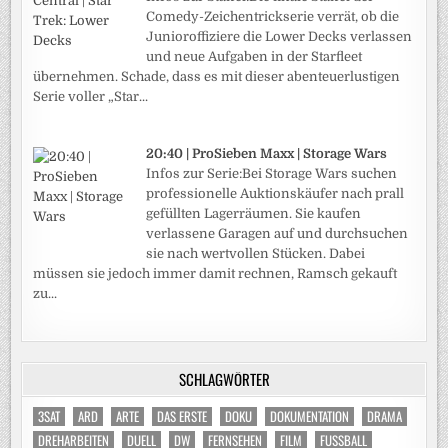
Comedy-Zeichentrickserie verrät, ob die
Junioroffiziere die Lower Decks verlassen
und neue Aufgaben in der Starfleet
übernehmen. Schade, dass es mit dieser abenteuerlustigen
Serie voller „Star...
20:40 | ProSieben Maxx | Storage Wars
Infos zur Serie:Bei Storage Wars suchen
professionelle Auktionskäufer nach prall
gefüllten Lagerräumen. Sie kaufen
verlassene Garagen auf und durchsuchen
sie nach wertvollen Stücken. Dabei
müssen sie jedoch immer damit rechnen, Ramsch gekauft
zu...
SCHLAGWÖRTER
3SAT
ARD
ARTE
DAS ERSTE
DOKU
DOKUMENTATION
DRAMA
DREHARBEITEN
DUELL
DW
FERNSEHEN
FILM
FUSSBALL