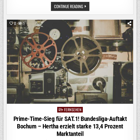
GEMEINSAM
CONTINUE READING
STARK:
RTL+
SKY
D
0
1
ERREICHT
IM
JULI
11,41
MILLIONEN
MENSCHEN
FERNSEHEN
Posted
in
Prime-Time-Sieg für SAT.1! Bundesliga-Auftakt
Bochum – Hertha erzielt starke 13,4 Prozent
Marktanteil