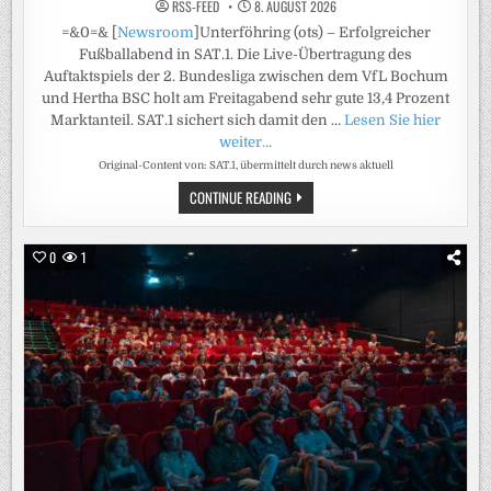
RSS-FEED
8. AUGUST 2026
=&0=& [
Newsroom
]Unterföhring (ots) – Erfolgreicher
Fußballabend in SAT.1. Die Live-Übertragung des
Auftaktspiels der 2. Bundesliga zwischen dem VfL Bochum
und Hertha BSC holt am Freitagabend sehr gute 13,4 Prozent
Marktanteil. SAT.1 sichert sich damit den …
Lesen Sie hier
weiter…
Original-Content von: SAT.1, übermittelt durch news aktuell
PRIME-
CONTINUE READING
TIME-
SIEG
FÜR
SAT.1!
0
1
BUNDESLIGA-
AUFTAKT
BOCHUM
–
HERTHA
ERZIELT
STARKE
13,4
PROZENT
MARKTANTEIL