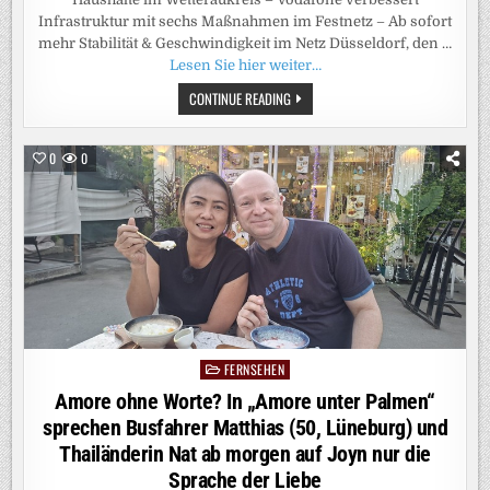
Infrastruktur mit sechs Maßnahmen im Festnetz – Ab sofort
mehr Stabilität & Geschwindigkeit im Netz Düsseldorf, den …
Lesen Sie hier weiter…
GIGABIT-
CONTINUE READING
SCHNELLES
INTERNET
VON
VODAFONE:
0
0
NEUE
DATENAUTOBAHNEN
FÜR
ÜBER
3400
HAUSHALTE
IM
WETTERAUKREIS
FERNSEHEN
Posted
in
Amore ohne Worte? In „Amore unter Palmen“
sprechen Busfahrer Matthias (50, Lüneburg) und
Thailänderin Nat ab morgen auf Joyn nur die
Sprache der Liebe