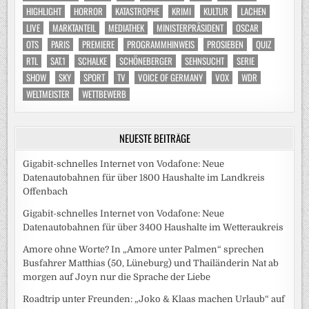
HIGHLIGHT
HORROR
KATASTROPHE
KRIMI
KULTUR
LACHEN
LIVE
MARKTANTEIL
MEDIATHEK
MINISTERPRÄSIDENT
OSCAR
OTS
PARIS
PREMIERE
PROGRAMMHINWEIS
PROSIEBEN
QUIZ
RTL
SAT.1
SCHALKE
SCHÖNEBERGER
SEHNSUCHT
SERIE
SHOW
SKY
SPORT
TV
VOICE OF GERMANY
VOX
WDR
WELTMEISTER
WETTBEWERB
NEUESTE BEITRÄGE
Gigabit-schnelles Internet von Vodafone: Neue
Datenautobahnen für über 1800 Haushalte im Landkreis
Offenbach
Gigabit-schnelles Internet von Vodafone: Neue
Datenautobahnen für über 3400 Haushalte im Wetteraukreis
Amore ohne Worte? In „Amore unter Palmen“ sprechen
Busfahrer Matthias (50, Lüneburg) und Thailänderin Nat ab
morgen auf Joyn nur die Sprache der Liebe
Roadtrip unter Freunden: „Joko & Klaas machen Urlaub“ auf