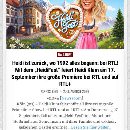
AUF
JOYN
SHOW
Posted
in
Heidi ist zurück, wo 1992 alles begann: bei RTL!
Mit dem „HeidiFest“ feiert Heidi Klum am 17.
September ihre große Premiere bei RTL und auf
RTL+
RSS-FEED
8. AUGUST 2026
=&0=& [
Newsroom
]
Köln (ots) – Heidi Klum feiert offiziell ihre erste große
Primetime-Show bei RTL und auf RTL+. Am Donnerstag, 17.
September, lädt sie zum „HeidiFest“ ins Münchner
Hofbräuhaus. Gemeinsam mit ihrer Familie und exklusiv
geladenen Gästen eröffnet …
Lesen Sie hier weiter…