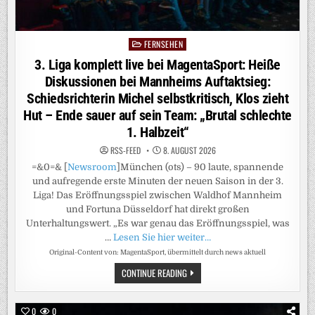
FERNSEHEN
Posted
in
3. Liga komplett live bei MagentaSport: Heiße
Diskussionen bei Mannheims Auftaktsieg:
Schiedsrichterin Michel selbstkritisch, Klos zieht
Hut – Ende sauer auf sein Team: „Brutal schlechte
1. Halbzeit“
RSS-FEED
8. AUGUST 2026
=&0=& [
Newsroom
]München (ots) – 90 laute, spannende
und aufregende erste Minuten der neuen Saison in der 3.
Liga! Das Eröffnungsspiel zwischen Waldhof Mannheim
und Fortuna Düsseldorf hat direkt großen
Unterhaltungswert. „Es war genau das Eröffnungsspiel, was
…
Lesen Sie hier weiter…
Original-Content von: MagentaSport, übermittelt durch news aktuell
3.
CONTINUE READING
LIGA
KOMPLETT
LIVE
BEI
0
0