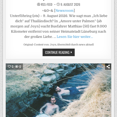
RSS-FEED
9. AUGUST 2026
=&0=& [
Newsroom
]
Unterföhring (ots) – 9. August 2026. Wie sagt man „Ich liebe
dich“ auf Thailändisch? In „Amore unter Palmen“ (ab
morgen auf Joyn) sucht Busfahrer Matthias (50) fast 9.000
Kilometer entfernt von seiner Heimatstadt Lüneburg nach
der großen Liebe. …
Lesen Sie hier weiter…
Original-Content von: Joyn, übermittelt durch news aktuell
AMORE
CONTINUE READING
OHNE
WORTE?
IN
„AMORE
0
0
UNTER
PALMEN“
SPRECHEN
BUSFAHRER
MATTHIAS
(50,
LÜNEBURG)
UND
THAILÄNDERIN
NAT
AB
MORGEN
AUF
JOYN
NUR