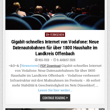
FERNSEHEN
Posted
in
Gigabit-schnelles Internet von Vodafone: Neue
Datenautobahnen für über 1800 Haushalte im
Landkreis Offenbach
RSS-FEED
9. AUGUST 2026
=&0=& [
Newsroom
]
Gigabit-schnelles Internet
PDF Download
von Vodafone: Neue Datenautobahnen für über 1800
Haushalte im Landkreis Offenbach – Vodafone verbessert
Infrastruktur mit drei Maßnahmen im Festnetz – Ab sofort
mehr Stabilität & Geschwindigkeit im Netz Düsseldorf, …
Lesen Sie hier weiter…
GIGABIT-
CONTINUE READING
SCHNELLES
INTERNET
VON