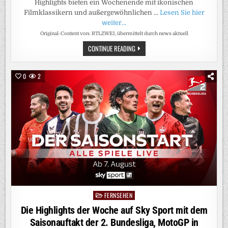
Highlights bieten ein Wochenende mit ikonischen
Filmklassikern und außergewöhnlichen …
Lesen Sie hier
weiter…
Original-Content von: RTLZWEI, übermittelt durch news aktuell
DIE
CONTINUE READING
SPIELFILM-
HIGHLIGHTS
BEI
RTLZWEI:
0
2
QUENTIN-
TARANTINO-
DOPPEL
UND
CHARAKTERSTARKE
FRAUEN
FERNSEHEN
Posted
in
Die Highlights der Woche auf Sky Sport mit dem
Saisonauftakt der 2. Bundesliga, MotoGP in