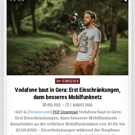
FÜHREN
AB
5.
OKTOBER
DEN
CAST
DER
SKY
ORIGINAL
SERIE
„WAR“
AN
FERNSEHEN
Posted
in
Vodafone baut in Gera: Erst Einschränkungen,
dann besseres Mobilfunknetz
RSS-FEED
7. AUGUST 2026
=&0=& [
Newsroom
]
Vodafone baut in Gera:
PDF Download
Erst Einschränkungen, dann besseres Mobilfunknetz –
Bauarbeiten an der örtlichen Mobilfunkstation von 10.08. bis
25.08.2026 – Einschränkungen während der Bauphase