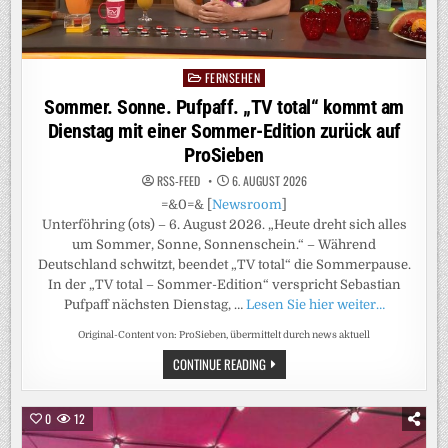
WG-
ALLTAG
OHNE
ELTERN
FERNSEHEN
Posted
in
Sommer. Sonne. Pufpaff. „TV total“ kommt am
Dienstag mit einer Sommer-Edition zurück auf
ProSieben
RSS-FEED
6. AUGUST 2026
=&0=& [
Newsroom
]
Unterföhring (ots) – 6. August 2026. „Heute dreht sich alles
um Sommer, Sonne, Sonnenschein.“ – Während
Deutschland schwitzt, beendet „TV total“ die Sommerpause.
In der „TV total – Sommer-Edition“ verspricht Sebastian
Pufpaff nächsten Dienstag, …
Lesen Sie hier weiter…
Original-Content von: ProSieben, übermittelt durch news aktuell
SOMMER.
CONTINUE READING
SONNE.
PUFPAFF.
„TV
TOTAL“
0
12
KOMMT
AM