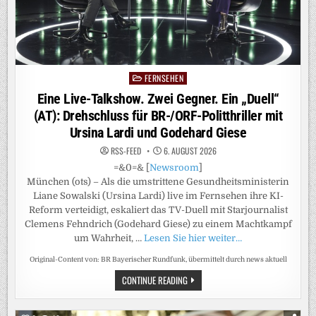
IN
SILVERSTONE,
DER
FORTSETZUNG
DES
TESTSPIELSOMMERS
UND
„TRANSFER
UPDATE:
FERNSEHEN
Posted
DIE
SHOW“
in
Eine Live-Talkshow. Zwei Gegner. Ein „Duell“
AB
SOFORT
(AT): Drehschluss für BR-/ORF-Politthriller mit
AUCH
BEI
Ursina Lardi und Godehard Giese
NITRO
RSS-FEED
6. AUGUST 2026
=&0=& [
Newsroom
]
München (ots) – Als die umstrittene Gesundheitsministerin
Liane Sowalski (Ursina Lardi) live im Fernsehen ihre KI-
Reform verteidigt, eskaliert das TV-Duell mit Starjournalist
Clemens Fehndrich (Godehard Giese) zu einem Machtkampf
um Wahrheit, …
Lesen Sie hier weiter…
Original-Content von: BR Bayerischer Rundfunk, übermittelt durch news aktuell
EINE
CONTINUE READING
LIVE-
TALKSHOW.
ZWEI