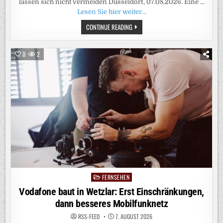
lassen sich nicht vermeiden Düsseldorf, 07.08.2026. Eine …
Lesen Sie hier weiter…
VODAFONE
CONTINUE READING
BAUT
IN
GERA:
ERST
0
2
EINSCHRÄNKUNGEN,
DANN
BESSERES
MOBILFUNKNETZ
FERNSEHEN
Posted
in
Vodafone baut in Wetzlar: Erst Einschränkungen,
dann besseres Mobilfunknetz
RSS-FEED
7. AUGUST 2026