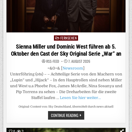
FERNSEHEN
Posted
in
Sienna Miller und Dominic West führen ab 5.
Oktober den Cast der Sky Original Serie „War“ an
RSS-FEED
7. AUGUST 2026
=&0=& [
Newsroom
]
Unterföhring (ots) – – Achtteilige Serie von den Machern von
„Lupin“ und „Hijack“ – In den Hauptrollen sind neben Miller
und West u.a Phoebe Fox, James McArdle, Nina Sosanya und
Pip Torrens zu sehen – Die Dreharbeiten für die zweite
Staffel laufen …
Lesen Sie hier weiter…
Original-Content von: Sky Deutschland, übermittelt durch news aktuell
SIENNA
CONTINUE READING
MILLER
UND
DOMINIC
WEST
0
2