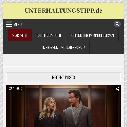
Skip
UNTERHALTUNGSTIPP.de
to
content
MENU
STARTSEITE
TOPP LESEPROBEN
TOPPBÜCHER IM KINDLE FORMAT
IMPRESSUM UND DATENSCHUTZ
RECENT POSTS
0
2