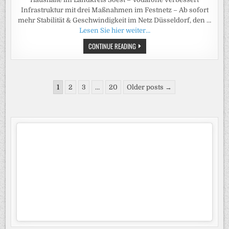
Infrastruktur mit drei Maßnahmen im Festnetz – Ab sofort
mehr Stabilität & Geschwindigkeit im Netz Düsseldorf, den …
Lesen Sie hier weiter…
GIGABIT-
CONTINUE READING
SCHNELLES
INTERNET
VON
VODAFONE:
NEUE
Seitennummerierung
DATENAUTOBAHNEN
1
2
3
…
20
Older posts →
FÜR
der
ÜBER
3200
Beiträge
HAUSHALTE
IM
LANDKREIS
SOEST