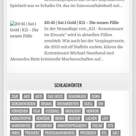
Spielzeit war es Schalke 04, das im Saisonauftaktduell mit...
20:45 | Sat.1 Gold | K11 – Die neuen Fälle
In der Neuauflage von „K11 - Kommissare
im Einsatz“ wird in aktuellen Fällen
ermittelt. Wie auch bei der Vorgängerserie,
die 2015 mit elf Staffeln endete, klären die
Kommissare Michael Naseband und
Alexandra Rietz kriminelle Machenschaften auf...
SCHLAGWÖRTER
3SAT
ARD
ARTE
DAS ERSTE
DEMOKRATIE
DOKU
DOKUMENTATION
DRAMA
DREHARBEITEN
DUELL
DW
FERNSEHEN
FILM
FUSSBALL
HIGHLIGHT
HORROR
KATASTROPHE
KOMÖDIE
KRIMI
KULTUR
LACHEN
LIVE
MARKTANTEIL
MEDIATHEK
MINISTERPRÄSIDENT
OSCAR
OTS
PARIS
PREMIERE
PROGRAMMHINWEIS
PROSIEBEN
RTL
SAT.1