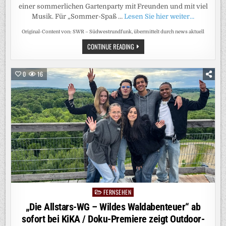
einer sommerlichen Gartenparty mit Freunden und mit viel
Musik. Für „Sommer-Spaß …
Lesen Sie hier weiter…
Original-Content von: SWR – Südwestrundfunk, übermittelt durch news aktuell
MUSIK
CONTINUE READING
UND
GUTE
LAUNE
BEI
0
16
„SOMMER-
SPASS M
IT A
NDY B
ORG“
FERNSEHEN
Posted
in
„Die Allstars-WG – Wildes Waldabenteuer“ ab
sofort bei KiKA / Doku-Premiere zeigt Outdoor-