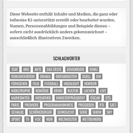
Diese Webseite enthält Inhalte und Medien, die ganz oder
teilweise KI-unterstützt erstellt oder bearbeitet wurden.
Namen, Personenabbildungen und Beispiele dienen –
sofern nicht ausdrücklich anders gekennzeichnet –
ausschließlich illustrativen Zwecken.
SCHLAGWÖRTER
3SAT
ARD
ARTE
DAS ERSTE
DEMOKRATIE
DOKU
DOKUMENTATION
DRAMA
DREHARBEITEN
DUELL
DW
FERNSEHEN
FILM
FUSSBALL
HIGHLIGHT
HORROR
KATASTROPHE
KOMÖDIE
KRIMI
KULTUR
LACHEN
LIVE
MARKTANTEIL
MEDIATHEK
MINISTERPRÄSIDENT
OSCAR
OTS
PARIS
PREMIERE
PROGRAMMHINWEIS
PROSIEBEN
RTL
SAT.1
SCHALKE
SCHÖNEBERGER
SEHNSUCHT
SERIE
SHOW
SKY
SPORT
TV
VOX
WDR
WELTMEISTER
WETTBEWERB