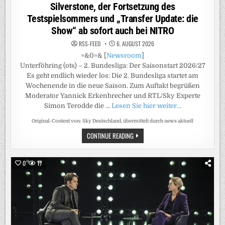
Silverstone, der Fortsetzung des
Testspielsommers und „Transfer Update: die
Show“ ab sofort auch bei NITRO
RSS-FEED
6. AUGUST 2026
=&0=& [
Newsroom
]
Unterföhring (ots) – 2. Bundesliga: Der Saisonstart 2026/27
Es geht endlich wieder los: Die 2. Bundesliga startet am
Wochenende in die neue Saison. Zum Auftakt begrüßen
Moderator Yannick Erkenbrecher und RTL/Sky Experte
Simon Terodde die …
Lesen Sie hier weiter…
Original-Content von: Sky Deutschland, übermittelt durch news aktuell
DIE
CONTINUE READING
HIGHLIGHTS
DER
WOCHE
AUF
0
17
SKY
SPORT
MIT
DEM
SAISONAUFTAKT
DER
2.
BUNDESLIGA,
MOTOGP