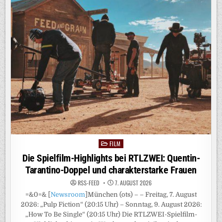
DANN
BESSERES
MOBILFUNKNETZ
FILM
Posted
in
Die Spielfilm-Highlights bei RTLZWEI: Quentin-
Tarantino-Doppel und charakterstarke Frauen
RSS-FEED
7. AUGUST 2026
=&0=& [
Newsroom
]München (ots) – – Freitag, 7. August
2026: „Pulp Fiction“ (20:15 Uhr) – Sonntag, 9. August 2026:
„How To Be Single“ (20:15 Uhr) Die RTLZWEI-Spielfilm-