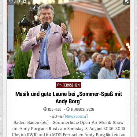
GEGNER.
0
12
EIN
„DUELL“
(AT):
DREHSCHLUSS
FÜR
BR-/ORF-
POLITTHRILLER
MIT
URSINA
LARDI
UND
GODEHARD
GIESE
FERNSEHEN
Posted
in
Musik und gute Laune bei „Sommer-Spaß mit
Andy Borg“
RSS-FEED
6. AUGUST 2026
=&0=& [
Newsroom
]
Baden-Baden (ots) – Sommerliche Open-Air-Musik-Show
mit Andy Borg aus Rust / am Samstag, 8. August 2026, 20:15
Uhr, im SWR und im MDR Fernsehen Andy Borg lädt ein zu