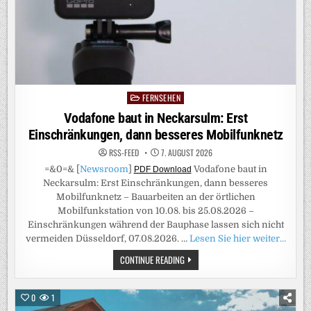
FERNSEHEN
Posted
in
Vodafone baut in Neckarsulm: Erst
Einschränkungen, dann besseres Mobilfunknetz
RSS-FEED
7. AUGUST 2026
=&0=& [
Newsroom
]
Vodafone baut in
PDF Download
Neckarsulm: Erst Einschränkungen, dann besseres
Mobilfunknetz – Bauarbeiten an der örtlichen
Mobilfunkstation von 10.08. bis 25.08.2026 –
Einschränkungen während der Bauphase lassen sich nicht
vermeiden Düsseldorf, 07.08.2026. …
Lesen Sie hier weiter…
VODAFONE
CONTINUE READING
BAUT
IN
NECKARSULM:
ERST
0
1
EINSCHRÄNKUNGEN,