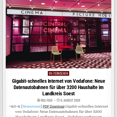
DIENSTAG
MIT
EINER
SOMMER-
EDITION
ZURÜCK
AUF
PROSIEBEN
FERNSEHEN
Posted
in
Gigabit-schnelles Internet von Vodafone: Neue
Datenautobahnen für über 3200 Haushalte im
Landkreis Soest
RSS-FEED
6. AUGUST 2026
=&0=& [
Newsroom
]
Gigabit-schnelles Internet
PDF Download
von Vodafone: Neue Datenautobahnen für über 3200
Haushalte im Landkreis Soest – Vodafone verbessert