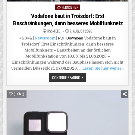
FERNSEHEN
Posted
in
Vodafone baut in Troisdorf: Erst
Einschränkungen, dann besseres Mobilfunknetz
RSS-FEED
7. AUGUST 2026
=&0=& [
Newsroom
]
Vodafone baut in
PDF Download
Troisdorf: Erst Einschränkungen, dann besseres
Mobilfunknetz – Bauarbeiten an der örtlichen
Mobilfunkstation von 10.08. bis 21.08.2026 –
Einschränkungen während der Bauphase lassen sich nicht
vermeiden Düsseldorf, 07.08.2026. …
Lesen Sie hier weiter…
VODAFONE
CONTINUE READING
BAUT
IN
TROISDORF:
ERST
0
2
EINSCHRÄNKUNGEN,
DANN
BESSERES
MOBILFUNKNETZ