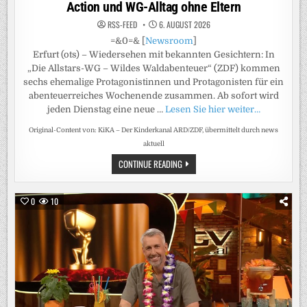
Action und WG-Alltag ohne Eltern
RSS-FEED
6. AUGUST 2026
=&0=& [
Newsroom
]
Erfurt (ots) – Wiedersehen mit bekannten Gesichtern: In
„Die Allstars-WG – Wildes Waldabenteuer“ (ZDF) kommen
sechs ehemalige Protagonistinnen und Protagonisten für ein
abenteuerreiches Wochenende zusammen. Ab sofort wird
jeden Dienstag eine neue …
Lesen Sie hier weiter…
Original-Content von: KiKA – Der Kinderkanal ARD/ZDF, übermittelt durch news
aktuell
„DIE
CONTINUE READING
ALLSTARS-
WG
–
WILDES
0
10
WALDABENTEUER“
AB
SOFORT
BEI
KIKA
/
DOKU-
PREMIERE
ZEIGT
OUTDOOR-
ACTION
UND