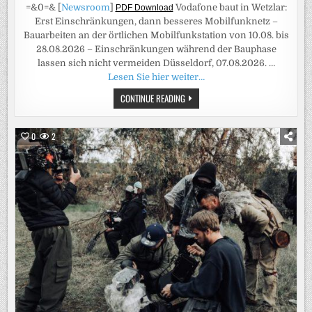
=&0=& [
Newsroom
]
Vodafone baut in Wetzlar:
PDF Download
Erst Einschränkungen, dann besseres Mobilfunknetz –
Bauarbeiten an der örtlichen Mobilfunkstation von 10.08. bis
28.08.2026 – Einschränkungen während der Bauphase
lassen sich nicht vermeiden Düsseldorf, 07.08.2026. …
Lesen Sie hier weiter…
VODAFONE
CONTINUE READING
BAUT
IN
WETZLAR:
ERST
0
2
EINSCHRÄNKUNGEN,
DANN
BESSERES
MOBILFUNKNETZ