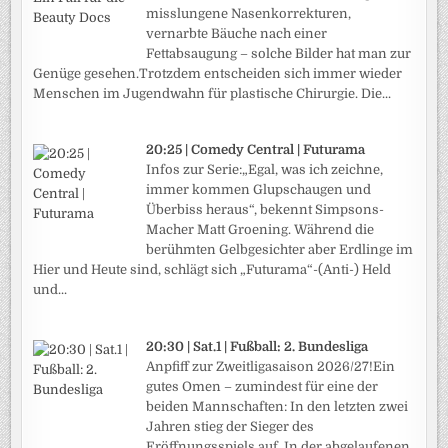
misslungene Nasenkorrekturen,
vernarbte Bäuche nach einer
Fettabsaugung – solche Bilder hat man zur
Genüge gesehen.Trotzdem entscheiden sich immer wieder
Menschen im Jugendwahn für plastische Chirurgie. Die...
20:25 | Comedy Central | Futurama
Infos zur Serie:„Egal, was ich zeichne,
immer kommen Glupschaugen und
Überbiss heraus“, bekennt Simpsons-
Macher Matt Groening. Während die
berühmten Gelbgesichter aber Erdlinge im
Hier und Heute sind, schlägt sich „Futurama“-(Anti-) Held
und...
20:30 | Sat.1 | Fußball: 2. Bundesliga
Anpfiff zur Zweitligasaison 2026/27!Ein
gutes Omen – zumindest für eine der
beiden Mannschaften: In den letzten zwei
Jahren stieg der Sieger des
Eröffnungsspiels auf. In der abgelaufenen