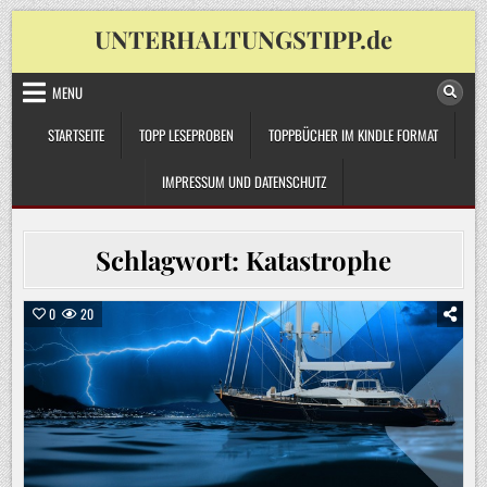
Skip
UNTERHALTUNGSTIPP.de
to
content
MENU
STARTSEITE
TOPP LESEPROBEN
TOPPBÜCHER IM KINDLE FORMAT
IMPRESSUM UND DATENSCHUTZ
Schlagwort:
Katastrophe
0
20