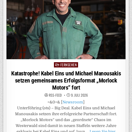
FERNSEHEN
Posted
in
Katastrophe! Kabel Eins und Michael Manousakis
setzen gemeinsames Erfolgsformat „Morlock
Motors“ fort
RSS-FEED
9. JULI 2026
=&0=& [
Newsroom
]
Unterföhring (ots) – Big Deal. Kabel Eins und Michael
Manousakis setzen ihre erfolgreiche Partnerschaft fort.
„Morlock Motors“ und das „geordnete“ Chaos im
Westerwald sind damit in neuen Staffeln weitere Jahre
exklusiv bei Kabel Eins und auf Joyn …
Lesen Sie hier