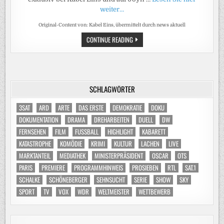
weiter…
Original-Content von: Kabel Eins, übermittelt durch news aktuell
KATASTROPHE!
CONTINUE READING
KABEL
EINS
UND
MICHAEL
MANOUSAKIS
SETZEN
GEMEINSAMES
SCHLAGWÖRTER
ERFOLGSFORMAT
„MORLOCK
MOTORS“
3SAT
ARD
ARTE
DAS ERSTE
DEMOKRATIE
DOKU
FORT
DOKUMENTATION
DRAMA
DREHARBEITEN
DUELL
DW
FERNSEHEN
FILM
FUSSBALL
HIGHLIGHT
KABARETT
KATASTROPHE
KOMÖDIE
KRIMI
KULTUR
LACHEN
LIVE
MARKTANTEIL
MEDIATHEK
MINISTERPRÄSIDENT
OSCAR
OTS
PARIS
PREMIERE
PROGRAMMHINWEIS
PROSIEBEN
RTL
SAT.1
SCHALKE
SCHÖNEBERGER
SEHNSUCHT
SERIE
SHOW
SKY
SPORT
TV
VOX
WDR
WELTMEISTER
WETTBEWERB