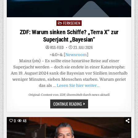
FERNSEHEN
Posted
in
ZDF: Warum sinken Schiffe? „Terra X“ zur
Superjacht „Bayesian“
RSS-FEED
23. JULI 2026
=&0=& [
Newsroom
]
Mainz (ots) – Es sollte eine luxuriöse Reise auf einer
Superjacht werden – doch sie endete in einer Katastrophe:
Am 19. August 2024 sank die Bayesian vor Sizilien innerhalb
weniger Minuten, sieben Menschen starben. Warum geriet
das als …
Lesen Sie hier weiter…
Original-Content von: ZDF, übermittelt durch news aktuell
ZDF:
CONTINUE READING
WARUM
SINKEN
SCHIFFE?
„TERRA
0
48
X“
ZUR
SUPERJACHT
„BAYESIAN“