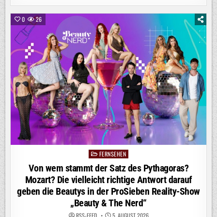
IST
WUNSCHFILMZEIT“
–
0
26
FILMKLASSIKER
IM
AUGUST
FERNSEHEN
Posted
in
Von wem stammt der Satz des Pythagoras?
Mozart? Die vielleicht richtige Antwort darauf
geben die Beautys in der ProSieben Reality-Show
„Beauty & The Nerd“
RSS-FEED
5. AUGUST 2026