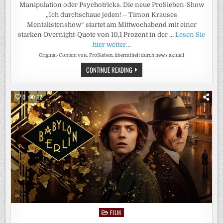
Manipulation oder Psychotricks. Die neue ProSieben-Show
„Ich durchschaue jeden! – Timon Krauses
Mentalistenshow“ startet am Mittwochabend mit einer
starken Overnight-Quote von 10,1 Prozent in der …
Lesen Sie
hier weiter…
Original-Content von: ProSieben, übermittelt durch news aktuell
ERFOLGREICHER
CONTINUE READING
SHOWAUFTAKT:
„ICH
DURCHSCHAUE
JEDEN!“
0
12
MIT
TIMON
KRAUSE
ÜBERZEUGT
AUF
PROSIEBEN
FILM
Posted
in