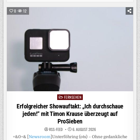
AM
GAS
/
0
12
STEFAN
RAAB
UND
RALF
SCHUMACHER
STARTEN
ALS
TEAM
BEI
DER
GROSSEN R
TL L
IVE-S
HOW „
JETSKI S
TAR W
M“
FERNSEHEN
Posted
in
Erfolgreicher Showauftakt: „Ich durchschaue
jeden!“ mit Timon Krause überzeugt auf
ProSieben
RSS-FEED
6. AUGUST 2026
=&0=& [
Newsroom
]Unterföhring (ots) – Ohne gedankliche