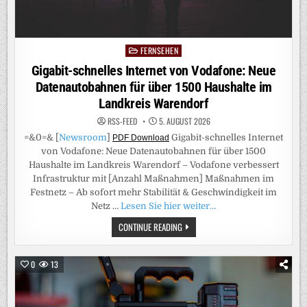
FERNSEHEN
Posted
in
Gigabit-schnelles Internet von Vodafone: Neue
Datenautobahnen für über 1500 Haushalte im
Landkreis Warendorf
RSS-FEED
5. AUGUST 2026
=&0=& [
Newsroom
]
Gigabit-schnelles Internet
PDF Download
von Vodafone: Neue Datenautobahnen für über 1500
Haushalte im Landkreis Warendorf – Vodafone verbessert
Infrastruktur mit [Anzahl Maßnahmen] Maßnahmen im
Festnetz – Ab sofort mehr Stabilität & Geschwindigkeit im
Netz …
Lesen Sie hier weiter…
GIGABIT-
CONTINUE READING
SCHNELLES
INTERNET
VON
VODAFONE:
0
13
NEUE
DATENAUTOBAHNEN
FÜR
ÜBER
1500