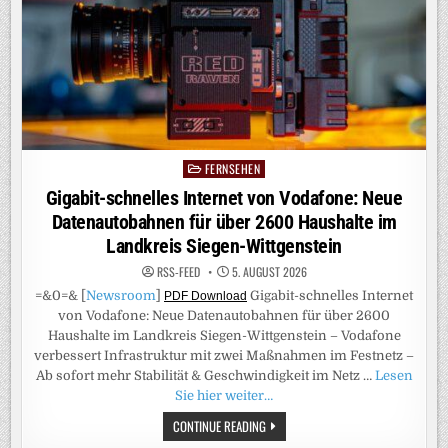
HAUSHALTE
IM
LANDKREIS
WARENDORF
FERNSEHEN
Posted
in
Gigabit-schnelles Internet von Vodafone: Neue
Datenautobahnen für über 2600 Haushalte im
Landkreis Siegen-Wittgenstein
RSS-FEED
5. AUGUST 2026
=&0=& [
Newsroom
]
Gigabit-schnelles Internet
PDF Download
von Vodafone: Neue Datenautobahnen für über 2600
Haushalte im Landkreis Siegen-Wittgenstein – Vodafone
verbessert Infrastruktur mit zwei Maßnahmen im Festnetz –
Ab sofort mehr Stabilität & Geschwindigkeit im Netz …
Lesen
Sie hier weiter…
GIGABIT-
CONTINUE READING
SCHNELLES