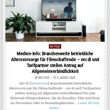
STARTET
SENDERÜBERGREIFENDES
WERBEFORMAT
ALL21
ROADBLOCKING
FILM
Posted
in
Medien-Info: Branchenweite betriebliche
Altersvorsorge für Filmschaffende – ver.di und
Tarifpartner stellen Antrag auf
Allgemeinverbindlichkeit
RSS-FEED
5. AUGUST 2026
=&0=& [
Newsroom
] Branchenweite betriebliche
Altersvorsorge für Filmschaffende – ver.di und Tarifpartner
stellen Antrag auf Allgemeinverbindlichkeit Für jede
fiktionale Filmproduktion, die als Kinofilm, Film und Serie
im Fernsehen oder in Streamingdiensten …
Lesen Sie hier
weiter…