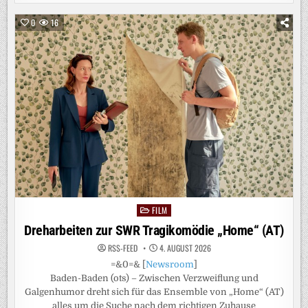
INTERNET
VON
VODAFONE:
0
16
NEUE
DATENAUTOBAHNEN
FÜR
ÜBER
2600
HAUSHALTE
IM
LANDKREIS
SIEGEN-
WITTGENSTEIN
FILM
Posted
in
Dreharbeiten zur SWR Tragikomödie „Home“ (AT)
RSS-FEED
4. AUGUST 2026
=&0=& [
Newsroom
]
Baden-Baden (ots) – Zwischen Verzweiflung und
Galgenhumor dreht sich für das Ensemble von „Home“ (AT)
alles um die Suche nach dem richtigen Zuhause