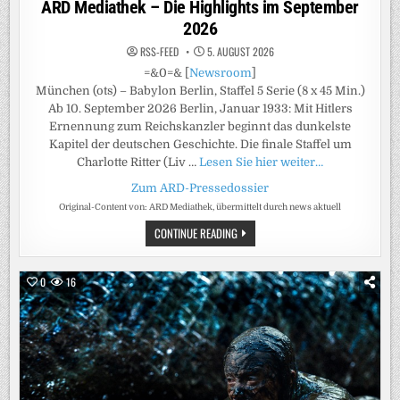
ARD Mediathek – Die Highlights im September
2026
RSS-FEED
5. AUGUST 2026
=&0=& [
Newsroom
]
München (ots) – Babylon Berlin, Staffel 5 Serie (8 x 45 Min.)
Ab 10. September 2026 Berlin, Januar 1933: Mit Hitlers
Ernennung zum Reichskanzler beginnt das dunkelste
Kapitel der deutschen Geschichte. Die finale Staffel um
Charlotte Ritter (Liv …
Lesen Sie hier weiter…
Zum ARD-Pressedossier
Original-Content von: ARD Mediathek, übermittelt durch news aktuell
ARD
CONTINUE READING
MEDIATHEK
–
DIE
HIGHLIGHTS
0
16
IM
SEPTEMBER
2026