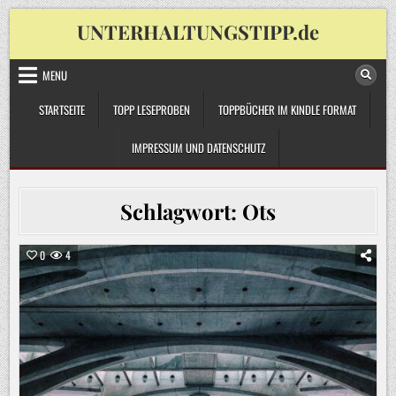
Skip
UNTERHALTUNGSTIPP.de
to
content
MENU
STARTSEITE
TOPP LESEPROBEN
TOPPBÜCHER IM KINDLE FORMAT
IMPRESSUM UND DATENSCHUTZ
Schlagwort:
Ots
0
4