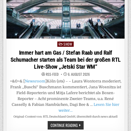
SHOW
Posted
in
Immer hart am Gas / Stefan Raab und Ralf
Schumacher starten als Team bei der großen RTL
Live-Show „Jetski Star WM“
RSS-FEED
6. AUGUST 2026
=&0=& [
Newsroom
]Köln (ots) – – Laura Wontorra moderiert,
Frank „Buschi“ Buschmann kommentiert, Jana Wosnitza ist
Field-Reporterin und Mitja Lafere berichtet als Boxen-
Reporter – Acht prominente Zweier-Teams, u.a. René
Casselly & Fabian Hambüchen, Dagi Bee & …
Lesen Sie hier
weiter…
Original-Content von: RTL Deutschland GmbH, übermittelt durch news aktuell
IMMER
CONTINUE READING
HART