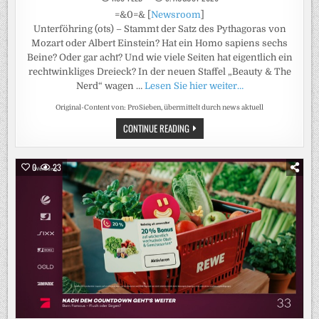
=&0=& [
Newsroom
]
Unterföhring (ots) – Stammt der Satz des Pythagoras von
Mozart oder Albert Einstein? Hat ein Homo sapiens sechs
Beine? Oder gar acht? Und wie viele Seiten hat eigentlich ein
rechtwinkliges Dreieck? In der neuen Staffel „Beauty & The
Nerd“ wagen …
Lesen Sie hier weiter…
Original-Content von: ProSieben, übermittelt durch news aktuell
VON
CONTINUE READING
WEM
STAMMT
DER
SATZ
0
23
DES
PYTHAGORAS?
MOZART?
DIE
VIELLEICHT
RICHTIGE
ANTWORT
DARAUF
GEBEN
DIE
BEAUTYS
IN
DER
PROSIEBEN
REALITY-
SHOW