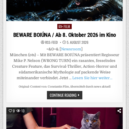
FILM
Posted
in
BEWARE BOIÚNA / Ab 8. Oktober 2026 im Kino
RSS-FEED
5. AUGUST 2026
=&0=& [
Newsroom
]
München (ots) – Mit BEWARE BOIÚNA präsentiert Regisseur
Mike P. Nelson (WRONG TURN) ein rasantes, fesselndes
Creature Feature, das Survival-Thriller, Action-Horror und
südamerikanische Mythologie auf packende Weise
miteinander verbindet. Jetzt …
Lesen Sie hier weiter…
Original-Content von: Constantin Film, übermittelt durch news aktuell
BEWARE
CONTINUE READING
BOIÚNA
/
AB
8.
0
13
OKTOBER
2026
IM
KINO