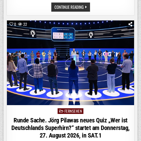
MEDIEN-
CONTINUE READING
INFO:
BRANCHENWEITE
BETRIEBLICHE
ALTERSVORSORGE
0
22
FÜR
FILMSCHAFFENDE
–
VER.DI
UND
TARIFPARTNER
STELLEN
ANTRAG
AUF
ALLGEMEINVERBINDLICHKEIT
FERNSEHEN
Posted
in
Runde Sache. Jörg Pilawas neues Quiz „Wer ist
Deutschlands Superhirn?“ startet am Donnerstag,
27. August 2026, in SAT.1