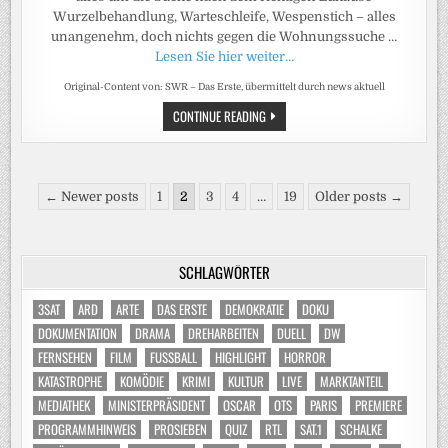
Wurzelbehandlung, Warteschleife, Wespenstich – alles
unangenehm, doch nichts gegen die Wohnungssuche …
Lesen Sie hier weiter…
Original-Content von: SWR – Das Erste, übermittelt durch news aktuell
DREHARBEITEN
CONTINUE READING
ZUR
SWR
TRAGIKOMÖDIE
„HOME“
(AT)
Seitennummerierung
← Newer posts
1
2
3
4
…
19
Older posts →
der
Beiträge
SCHLAGWÖRTER
3SAT
ARD
ARTE
DAS ERSTE
DEMOKRATIE
DOKU
DOKUMENTATION
DRAMA
DREHARBEITEN
DUELL
DW
FERNSEHEN
FILM
FUSSBALL
HIGHLIGHT
HORROR
KATASTROPHE
KOMÖDIE
KRIMI
KULTUR
LIVE
MARKTANTEIL
MEDIATHEK
MINISTERPRÄSIDENT
OSCAR
OTS
PARIS
PREMIERE
PROGRAMMHINWEIS
PROSIEBEN
QUIZ
RTL
SAT.1
SCHALKE