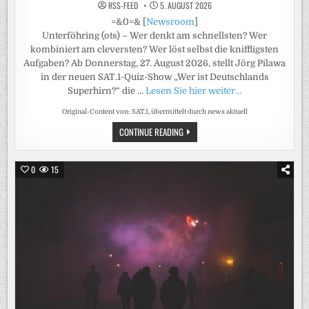
RSS-FEED
5. AUGUST 2026
=&0=& [
Newsroom
]
Unterföhring (ots) – Wer denkt am schnellsten? Wer
kombiniert am cleversten? Wer löst selbst die kniffligsten
Aufgaben? Ab Donnerstag, 27. August 2026, stellt Jörg Pilawa
in der neuen SAT.1-Quiz-Show „Wer ist Deutschlands
Superhirn?“ die …
Lesen Sie hier weiter…
Original-Content von: SAT.1, übermittelt durch news aktuell
RUNDE
CONTINUE READING
SACHE.
JÖRG
PILAWAS
NEUES
0
15
QUIZ
„WER
IST
DEUTSCHLANDS
SUPERHIRN?“
STARTET
AM
DONNERSTAG,
27.
AUGUST
2026,
IN
SAT.1