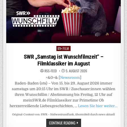
FILM
Posted
in
SWR „Samstag ist Wunschfilmzeit“ –
Filmklassiker im August
RSS-FEED
5. AUGUST 2026
=&0=& [
Newsroom
]
Baden-Baden (ots) – Von 15. bis 29. August 2026 immer
samstags um 20:15 Uhr im SWR / Zuschauer:innen wählen
ihren Wunschfilm / Abstimmung bis Freitag, 12 Uhr auf
meinSWR.de Filmklassiker zur Primetime Ob
herzzerreißende Liebesgeschichten, …
Lesen Sie hier weiter…
Original-Content von: SWR – Südwestrundfunk, übermittelt durch news aktuell
SWR
CONTINUE READING
„SAMSTAG