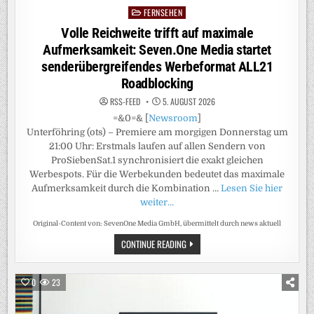
„BEAUTY
&
FERNSEHEN
Posted
THE
in
NERD“
Volle Reichweite trifft auf maximale
Aufmerksamkeit: Seven.One Media startet
senderübergreifendes Werbeformat ALL21
Roadblocking
RSS-FEED
5. AUGUST 2026
=&0=& [
Newsroom
]
Unterföhring (ots) – Premiere am morgigen Donnerstag um
21:00 Uhr: Erstmals laufen auf allen Sendern von
ProSiebenSat.1 synchronisiert die exakt gleichen
Werbespots. Für die Werbekunden bedeutet das maximale
Aufmerksamkeit durch die Kombination …
Lesen Sie hier
weiter…
Original-Content von: SevenOne Media GmbH, übermittelt durch news aktuell
VOLLE
CONTINUE READING
REICHWEITE
TRIFFT
AUF
MAXIMALE
0
23
AUFMERKSAMKEIT:
SEVEN.ONE
MEDIA