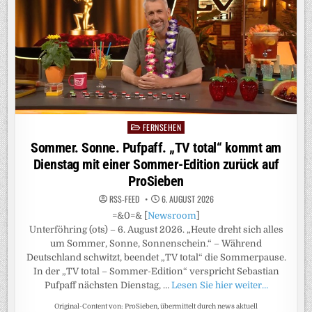
KIKA
/
DOKU-
PREMIERE
ZEIGT
OUTDOOR-
ACTION
UND
WG-
ALLTAG
OHNE
ELTERN
FERNSEHEN
Posted
in
Sommer. Sonne. Pufpaff. „TV total“ kommt am
Dienstag mit einer Sommer-Edition zurück auf
ProSieben
RSS-FEED
6. AUGUST 2026
=&0=& [
Newsroom
]
Unterföhring (ots) – 6. August 2026. „Heute dreht sich alles
um Sommer, Sonne, Sonnenschein.“ – Während
Deutschland schwitzt, beendet „TV total“ die Sommerpause.
In der „TV total – Sommer-Edition“ verspricht Sebastian
Pufpaff nächsten Dienstag, …
Lesen Sie hier weiter…
Original-Content von: ProSieben, übermittelt durch news aktuell