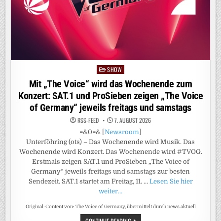
SHOW
Posted
in
Mit „The Voice“ wird das Wochenende zum
Konzert: SAT.1 und ProSieben zeigen „The Voice
of Germany“ jeweils freitags und samstags
RSS-FEED
7. AUGUST 2026
=&0=& [
Newsroom
]
Unterföhring (ots) – Das Wochenende wird Musik. Das
Wochenende wird Konzert. Das Wochenende wird #TVOG.
Erstmals zeigen SAT.1 und ProSieben „The Voice of
Germany“ jeweils freitags und samstags zur besten
Sendezeit. SAT.1 startet am Freitag, 11. …
Lesen Sie hier
weiter…
Original-Content von: The Voice of Germany, übermittelt durch news aktuell
MIT
CONTINUE READING