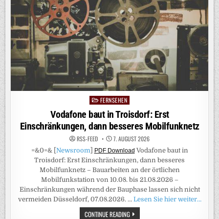
FERNSEHEN
Posted
in
Vodafone baut in Troisdorf: Erst
Einschränkungen, dann besseres Mobilfunknetz
RSS-FEED
7. AUGUST 2026
=&0=& [
Newsroom
]
Vodafone baut in
PDF Download
Troisdorf: Erst Einschränkungen, dann besseres
Mobilfunknetz – Bauarbeiten an der örtlichen
Mobilfunkstation von 10.08. bis 21.08.2026 –
Einschränkungen während der Bauphase lassen sich nicht
vermeiden Düsseldorf, 07.08.2026. …
Lesen Sie hier weiter…
VODAFONE
CONTINUE READING