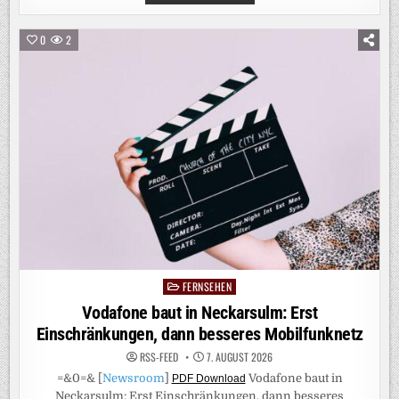
BAUT
IN
TROISDORF:
ERST
0
2
EINSCHRÄNKUNGEN,
DANN
BESSERES
MOBILFUNKNETZ
FERNSEHEN
Posted
in
Vodafone baut in Neckarsulm: Erst
Einschränkungen, dann besseres Mobilfunknetz
RSS-FEED
7. AUGUST 2026
=&0=& [
Newsroom
]
Vodafone baut in
PDF Download
Neckarsulm: Erst Einschränkungen, dann besseres