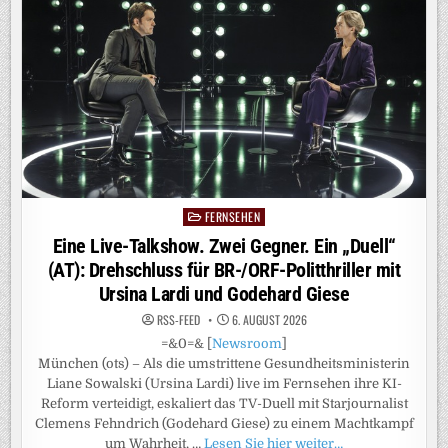
SPORT
MIT
DEM
SAISONAUFTAKT
DER
2.
BUNDESLIGA,
MOTOGP
IN
SILVERSTONE,
DER
FORTSETZUNG
DES
TESTSPIELSOMMERS
UND
„TRANSFER
UPDATE:
FERNSEHEN
Posted
DIE
SHOW“
in
Eine Live-Talkshow. Zwei Gegner. Ein „Duell“
AB
SOFORT
(AT): Drehschluss für BR-/ORF-Politthriller mit
AUCH
BEI
Ursina Lardi und Godehard Giese
NITRO
RSS-FEED
6. AUGUST 2026
=&0=& [
Newsroom
]
München (ots) – Als die umstrittene Gesundheitsministerin
Liane Sowalski (Ursina Lardi) live im Fernsehen ihre KI-
Reform verteidigt, eskaliert das TV-Duell mit Starjournalist
Clemens Fehndrich (Godehard Giese) zu einem Machtkampf
um Wahrheit, …
Lesen Sie hier weiter…