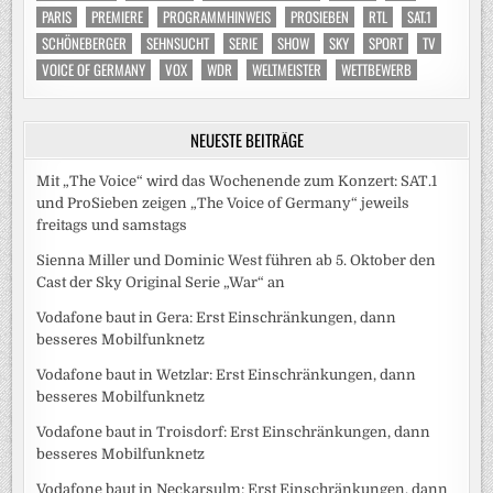
PARIS
PREMIERE
PROGRAMMHINWEIS
PROSIEBEN
RTL
SAT.1
SCHÖNEBERGER
SEHNSUCHT
SERIE
SHOW
SKY
SPORT
TV
VOICE OF GERMANY
VOX
WDR
WELTMEISTER
WETTBEWERB
NEUESTE BEITRÄGE
Mit „The Voice“ wird das Wochenende zum Konzert: SAT.1
und ProSieben zeigen „The Voice of Germany“ jeweils
freitags und samstags
Sienna Miller und Dominic West führen ab 5. Oktober den
Cast der Sky Original Serie „War“ an
Vodafone baut in Gera: Erst Einschränkungen, dann
besseres Mobilfunknetz
Vodafone baut in Wetzlar: Erst Einschränkungen, dann
besseres Mobilfunknetz
Vodafone baut in Troisdorf: Erst Einschränkungen, dann
besseres Mobilfunknetz
Vodafone baut in Neckarsulm: Erst Einschränkungen, dann