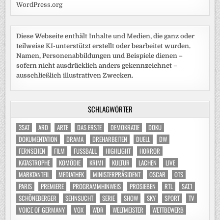
WordPress.org
Diese Webseite enthält Inhalte und Medien, die ganz oder
teilweise KI-unterstützt erstellt oder bearbeitet wurden.
Namen, Personenabbildungen und Beispiele dienen –
sofern nicht ausdrücklich anders gekennzeichnet –
ausschließlich illustrativen Zwecken.
SCHLAGWÖRTER
3SAT
ARD
ARTE
DAS ERSTE
DEMOKRATIE
DOKU
DOKUMENTATION
DRAMA
DREHARBEITEN
DUELL
DW
FERNSEHEN
FILM
FUSSBALL
HIGHLIGHT
HORROR
KATASTROPHE
KOMÖDIE
KRIMI
KULTUR
LACHEN
LIVE
MARKTANTEIL
MEDIATHEK
MINISTERPRÄSIDENT
OSCAR
OTS
PARIS
PREMIERE
PROGRAMMHINWEIS
PROSIEBEN
RTL
SAT.1
SCHÖNEBERGER
SEHNSUCHT
SERIE
SHOW
SKY
SPORT
TV
VOICE OF GERMANY
VOX
WDR
WELTMEISTER
WETTBEWERB