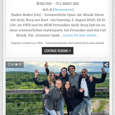
RSS-FEED
6. AUGUST 2026
=&0=& [
Newsroom
]
Baden-Baden (ots) – Sommerliche Open-Air-Musik-Show
mit Andy Borg aus Rust / am Samstag, 8. August 2026, 20:15
Uhr, im SWR und im MDR Fernsehen Andy Borg lädt ein zu
einer sommerlichen Gartenparty mit Freunden und mit viel
Musik. Für „Sommer-Spaß …
Lesen Sie hier weiter…
Original-Content von: SWR – Südwestrundfunk, übermittelt durch news aktuell
MUSIK
CONTINUE READING
UND
GUTE
LAUNE
BEI
0
17
„SOMMER-
SPASS M
IT A
NDY B
ORG“