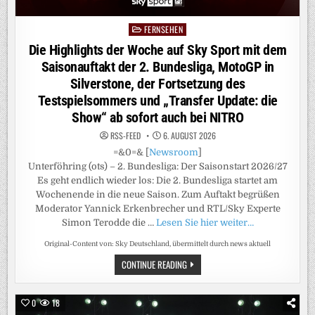
FERNSEHEN
Posted
in
Die Highlights der Woche auf Sky Sport mit dem
Saisonauftakt der 2. Bundesliga, MotoGP in
Silverstone, der Fortsetzung des
Testspielsommers und „Transfer Update: die
Show“ ab sofort auch bei NITRO
RSS-FEED
6. AUGUST 2026
=&0=& [
Newsroom
]
Unterföhring (ots) – 2. Bundesliga: Der Saisonstart 2026/27
Es geht endlich wieder los: Die 2. Bundesliga startet am
Wochenende in die neue Saison. Zum Auftakt begrüßen
Moderator Yannick Erkenbrecher und RTL/Sky Experte
Simon Terodde die …
Lesen Sie hier weiter…
Original-Content von: Sky Deutschland, übermittelt durch news aktuell
DIE
CONTINUE READING
HIGHLIGHTS
DER
WOCHE
AUF
0
18
SKY