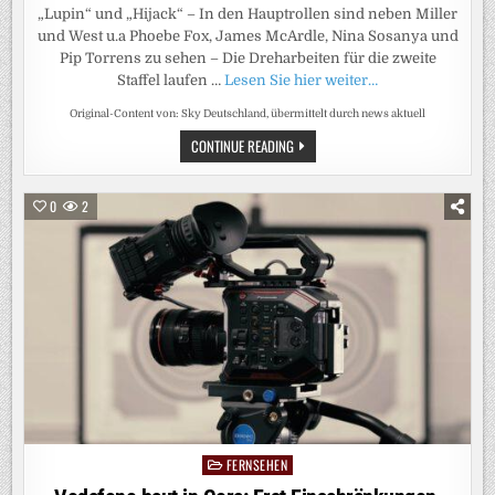
„Lupin“ und „Hijack“ – In den Hauptrollen sind neben Miller
und West u.a Phoebe Fox, James McArdle, Nina Sosanya und
Pip Torrens zu sehen – Die Dreharbeiten für die zweite
Staffel laufen …
Lesen Sie hier weiter…
Original-Content von: Sky Deutschland, übermittelt durch news aktuell
SIENNA
CONTINUE READING
MILLER
UND
DOMINIC
WEST
0
2
FÜHREN
AB
5.
OKTOBER
DEN
CAST
DER
SKY
ORIGINAL
SERIE
„WAR“
AN
FERNSEHEN
Posted
in