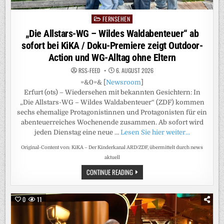
FERNSEHEN
Posted
in
„Die Allstars-WG – Wildes Waldabenteuer“ ab
sofort bei KiKA / Doku-Premiere zeigt Outdoor-
Action und WG-Alltag ohne Eltern
RSS-FEED
6. AUGUST 2026
=&0=& [
Newsroom
]
Erfurt (ots) – Wiedersehen mit bekannten Gesichtern: In
„Die Allstars-WG – Wildes Waldabenteuer“ (ZDF) kommen
sechs ehemalige Protagonistinnen und Protagonisten für ein
abenteuerreiches Wochenende zusammen. Ab sofort wird
jeden Dienstag eine neue …
Lesen Sie hier weiter…
Original-Content von: KiKA – Der Kinderkanal ARD/ZDF, übermittelt durch news
aktuell
„DIE
CONTINUE READING
ALLSTARS-
WG
–
WILDES
0
11
WALDABENTEUER“
AB
SOFORT
BEI