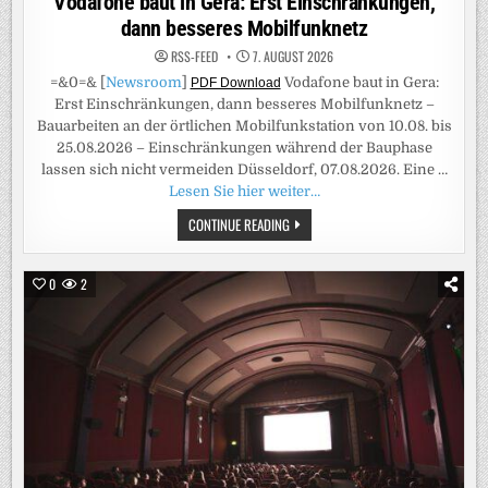
Vodafone baut in Gera: Erst Einschränkungen,
dann besseres Mobilfunknetz
RSS-FEED
7. AUGUST 2026
=&0=& [
Newsroom
]
Vodafone baut in Gera:
PDF Download
Erst Einschränkungen, dann besseres Mobilfunknetz –
Bauarbeiten an der örtlichen Mobilfunkstation von 10.08. bis
25.08.2026 – Einschränkungen während der Bauphase
lassen sich nicht vermeiden Düsseldorf, 07.08.2026. Eine …
Lesen Sie hier weiter…
VODAFONE
CONTINUE READING
BAUT
IN
GERA:
ERST
0
2
EINSCHRÄNKUNGEN,
DANN
BESSERES
MOBILFUNKNETZ