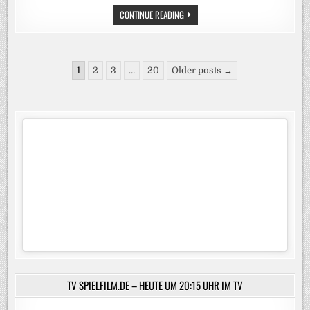
SOMMER.
CONTINUE READING
SONNE.
PUFPAFF.
„TV
TOTAL“
KOMMT
Seitennummerierung
AM
1
2
3
…
20
Older posts →
DIENSTAG
der
MIT
EINER
Beiträge
SOMMER-
EDITION
ZURÜCK
AUF
PROSIEBEN
TV SPIELFILM.DE – HEUTE UM 20:15 UHR IM TV