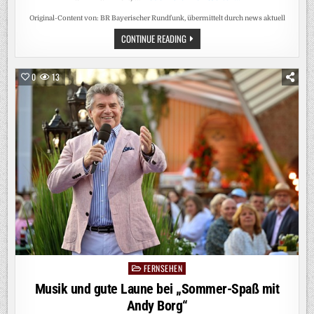
Original-Content von: BR Bayerischer Rundfunk, übermittelt durch news aktuell
EINE
CONTINUE READING
LIVE-
TALKSHOW.
ZWEI
GEGNER.
0
13
EIN
„DUELL“
(AT):
DREHSCHLUSS
FÜR
BR-/ORF-
POLITTHRILLER
MIT
URSINA
LARDI
UND
GODEHARD
GIESE
FERNSEHEN
Posted
in
Musik und gute Laune bei „Sommer-Spaß mit
Andy Borg“