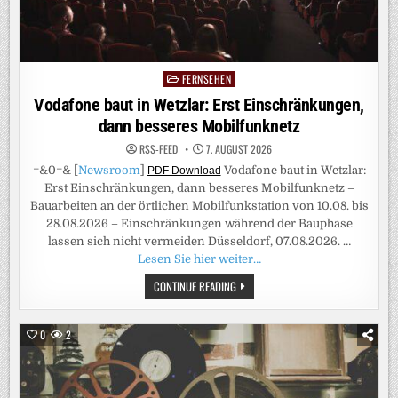
FERNSEHEN
Posted
in
Vodafone baut in Wetzlar: Erst Einschränkungen,
dann besseres Mobilfunknetz
RSS-FEED
7. AUGUST 2026
=&0=& [
Newsroom
]
Vodafone baut in Wetzlar:
PDF Download
Erst Einschränkungen, dann besseres Mobilfunknetz –
Bauarbeiten an der örtlichen Mobilfunkstation von 10.08. bis
28.08.2026 – Einschränkungen während der Bauphase
lassen sich nicht vermeiden Düsseldorf, 07.08.2026. …
Lesen Sie hier weiter…
VODAFONE
CONTINUE READING
BAUT
IN
WETZLAR:
ERST
0
2
EINSCHRÄNKUNGEN,
DANN
BESSERES
MOBILFUNKNETZ