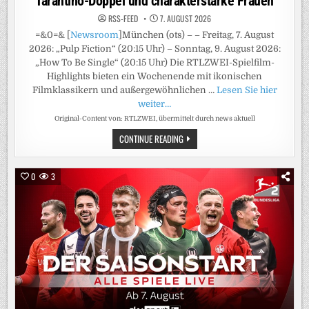
Tarantino-Doppel und charakterstarke Frauen
RSS-FEED
7. AUGUST 2026
=&0=& [
Newsroom
]München (ots) – – Freitag, 7. August
2026: „Pulp Fiction“ (20:15 Uhr) – Sonntag, 9. August 2026:
„How To Be Single“ (20:15 Uhr) Die RTLZWEI-Spielfilm-
Highlights bieten ein Wochenende mit ikonischen
Filmklassikern und außergewöhnlichen …
Lesen Sie hier
weiter…
Original-Content von: RTLZWEI, übermittelt durch news aktuell
DIE
CONTINUE READING
SPIELFILM-
HIGHLIGHTS
BEI
RTLZWEI:
0
3
QUENTIN-
TARANTINO-
DOPPEL
UND
CHARAKTERSTARKE
FRAUEN