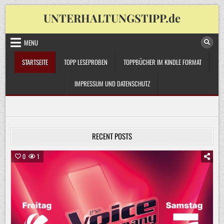
Skip
UNTERHALTUNGSTIPP.de
to
content
MENU
STARTSEITE
TOPP LESEPROBEN
TOPPBÜCHER IM KINDLE FORMAT
IMPRESSUM UND DATENSCHUTZ
RECENT POSTS
0
1