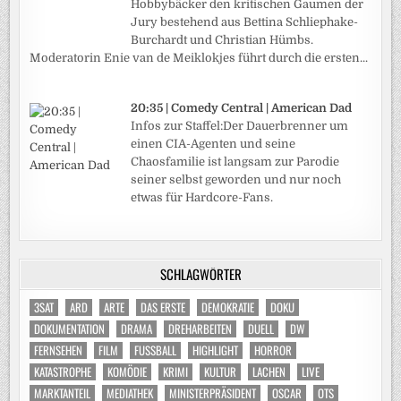
Hobbybäcker den kritischen Gaumen der
Jury bestehend aus Bettina Schliephake-
Burchardt und Christian Hümbs.
Moderatorin Enie van de Meiklokjes führt durch die ersten...
20:35 | Comedy Central | American Dad
Infos zur Staffel:Der Dauerbrenner um
einen CIA-Agenten und seine
Chaosfamilie ist langsam zur Parodie
seiner selbst geworden und nur noch
etwas für Hardcore-Fans.
SCHLAGWÖRTER
3SAT
ARD
ARTE
DAS ERSTE
DEMOKRATIE
DOKU
DOKUMENTATION
DRAMA
DREHARBEITEN
DUELL
DW
FERNSEHEN
FILM
FUSSBALL
HIGHLIGHT
HORROR
KATASTROPHE
KOMÖDIE
KRIMI
KULTUR
LACHEN
LIVE
MARKTANTEIL
MEDIATHEK
MINISTERPRÄSIDENT
OSCAR
OTS