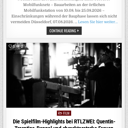
Mobilfunknetz – Bauarbeiten an der örtlichen
Mobilfunkstation von 10.08. bis 25.08.2026 –
Einschränkungen während der Bauphase lassen sich nicht
vermeiden Düsseldorf, 07.08.2026. …
Lesen Sie hier weiter…
VODAFONE
CONTINUE READING
BAUT
IN
NECKARSULM:
ERST
0
2
EINSCHRÄNKUNGEN,
DANN
BESSERES
MOBILFUNKNETZ
FILM
Posted
in
Die Spielfilm-Highlights bei RTLZWEI: Quentin-