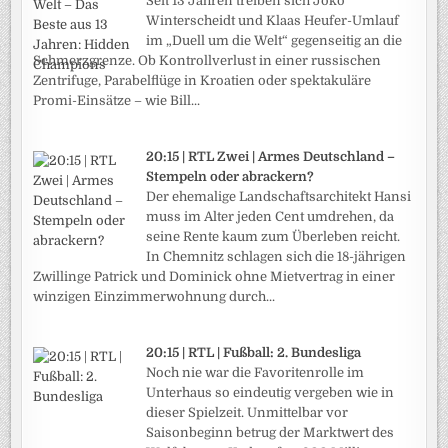
Seit 13 Jahren treiben sich Joko
Winterscheidt und Klaas Heufer-Umlauf
im „Duell um die Welt“ gegenseitig an die
Schmerzgrenze. Ob Kontrollverlust in einer russischen
Zentrifuge, Parabelflüge in Kroatien oder spektakuläre
Promi-Einsätze – wie Bill...
20:15 | RTL Zwei | Armes Deutschland –
Stempeln oder abrackern?
Der ehemalige Landschaftsarchitekt Hansi
muss im Alter jeden Cent umdrehen, da
seine Rente kaum zum Überleben reicht.
In Chemnitz schlagen sich die 18-jährigen
Zwillinge Patrick und Dominick ohne Mietvertrag in einer
winzigen Einzimmerwohnung durch...
20:15 | RTL | Fußball: 2. Bundesliga
Noch nie war die Favoritenrolle im
Unterhaus so eindeutig vergeben wie in
dieser Spielzeit. Unmittelbar vor
Saisonbeginn betrug der Marktwert des