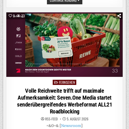
CONTINUE READING
WEM
STAMMT
DER
SATZ
0
23
DES
PYTHAGORAS?
MOZART?
DIE
VIELLEICHT
RICHTIGE
ANTWORT
DARAUF
GEBEN
DIE
BEAUTYS
IN
DER
PROSIEBEN
REALITY-
SHOW
„BEAUTY
&
FERNSEHEN
Posted
THE
in
NERD“
Volle Reichweite trifft auf maximale
Aufmerksamkeit: Seven.One Media startet
senderübergreifendes Werbeformat ALL21
Roadblocking
RSS-FEED
5. AUGUST 2026
=&0=& [
Newsroom
]