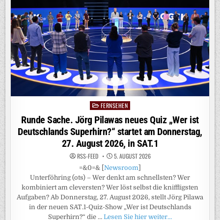
TARIFPARTNER
STELLEN
ANTRAG
AUF
ALLGEMEINVERBINDLICHKEIT
FERNSEHEN
Posted
in
Runde Sache. Jörg Pilawas neues Quiz „Wer ist
Deutschlands Superhirn?“ startet am Donnerstag,
27. August 2026, in SAT.1
RSS-FEED
5. AUGUST 2026
=&0=& [
Newsroom
]
Unterföhring (ots) – Wer denkt am schnellsten? Wer
kombiniert am cleversten? Wer löst selbst die kniffligsten
Aufgaben? Ab Donnerstag, 27. August 2026, stellt Jörg Pilawa
in der neuen SAT.1-Quiz-Show „Wer ist Deutschlands
Superhirn?“ die …
Lesen Sie hier weiter…