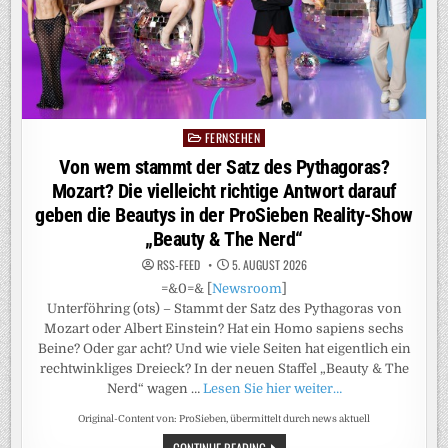
FERNSEHEN
Posted
in
Von wem stammt der Satz des Pythagoras?
Mozart? Die vielleicht richtige Antwort darauf
geben die Beautys in der ProSieben Reality-Show
„Beauty & The Nerd“
RSS-FEED
5. AUGUST 2026
=&0=& [
Newsroom
]
Unterföhring (ots) – Stammt der Satz des Pythagoras von
Mozart oder Albert Einstein? Hat ein Homo sapiens sechs
Beine? Oder gar acht? Und wie viele Seiten hat eigentlich ein
rechtwinkliges Dreieck? In der neuen Staffel „Beauty & The
Nerd“ wagen …
Lesen Sie hier weiter…
Original-Content von: ProSieben, übermittelt durch news aktuell
VON