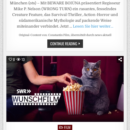
München (ots) – Mit BEWARE BOIÚNA präsentiert Regisseur
Mike P. Nelson (WRONG TURN) ein rasantes, fesselndes
Creature Feature, das Survival-Thriller, Action-Horror und
südamerikanische Mythologie auf packende Weise
miteinander verbindet. Jetzt …
Lesen Sie hier weiter…
Original-Content von: Constantin Film, übermittelt durch news aktuell
BEWARE
CONTINUE READING
BOIÚNA
/
AB
8.
0
13
OKTOBER
2026
IM
KINO
FILM
Posted