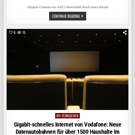
Original-Content von: SAT.1, übermittelt durch news aktuell
RUNDE
CONTINUE READING
SACHE.
JÖRG
PILAWAS
NEUES
0
15
QUIZ
„WER
IST
DEUTSCHLANDS
SUPERHIRN?“
STARTET
AM
DONNERSTAG,
27.
AUGUST
2026,
IN
SAT.1
FERNSEHEN
Posted
in
Gigabit-schnelles Internet von Vodafone: Neue
Datenautobahnen für über 1500 Haushalte im