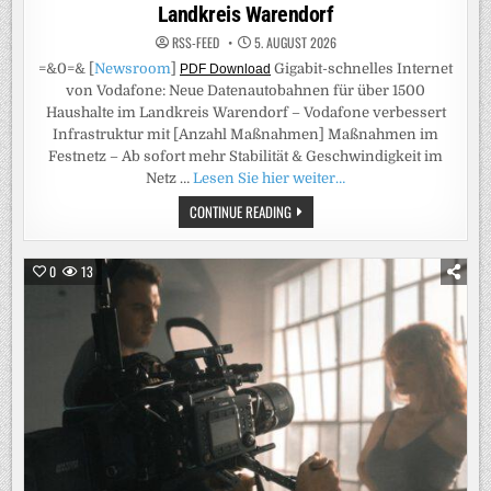
Landkreis Warendorf
RSS-FEED
5. AUGUST 2026
=&0=& [
Newsroom
]
Gigabit-schnelles Internet
PDF Download
von Vodafone: Neue Datenautobahnen für über 1500
Haushalte im Landkreis Warendorf – Vodafone verbessert
Infrastruktur mit [Anzahl Maßnahmen] Maßnahmen im
Festnetz – Ab sofort mehr Stabilität & Geschwindigkeit im
Netz …
Lesen Sie hier weiter…
GIGABIT-
CONTINUE READING
SCHNELLES
INTERNET
VON
VODAFONE:
0
13
NEUE
DATENAUTOBAHNEN
FÜR
ÜBER
1500
HAUSHALTE
IM
LANDKREIS
WARENDORF