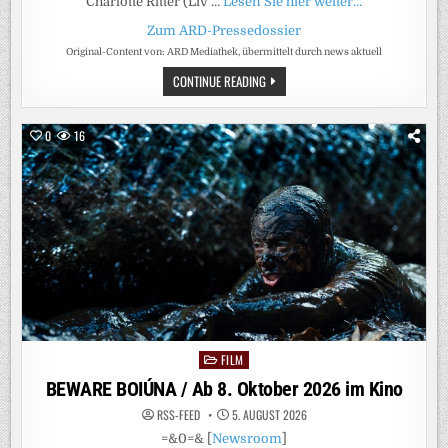
Charlotte Ritter (Liv …
Lesen Sie hier weiter…
Zum ARD-Pressedossier
Original-Content von: ARD Mediathek, übermittelt durch news aktuell
ARD
CONTINUE READING
MEDIATHEK
–
DIE
HIGHLIGHTS
0
16
IM
SEPTEMBER
2026
FILM
Posted
in
BEWARE BOIÚNA / Ab 8. Oktober 2026 im Kino
RSS-FEED
5. AUGUST 2026
=&0=& [
Newsroom
]