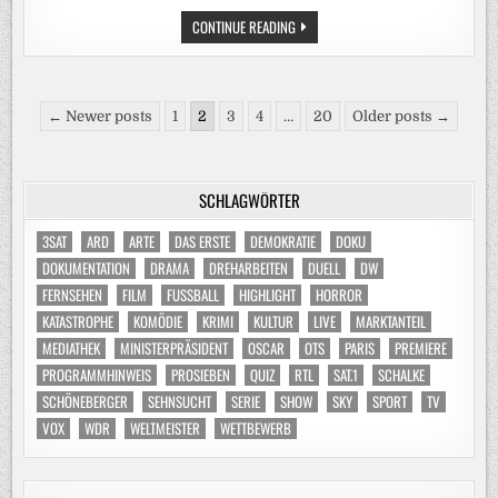
DREHARBEITEN
CONTINUE READING
ZUR
SWR
TRAGIKOMÖDIE
„HOME“
(AT)
Seitennummerierung
← Newer posts
1
2
3
4
…
20
Older posts →
der
Beiträge
SCHLAGWÖRTER
3SAT
ARD
ARTE
DAS ERSTE
DEMOKRATIE
DOKU
DOKUMENTATION
DRAMA
DREHARBEITEN
DUELL
DW
FERNSEHEN
FILM
FUSSBALL
HIGHLIGHT
HORROR
KATASTROPHE
KOMÖDIE
KRIMI
KULTUR
LIVE
MARKTANTEIL
MEDIATHEK
MINISTERPRÄSIDENT
OSCAR
OTS
PARIS
PREMIERE
PROGRAMMHINWEIS
PROSIEBEN
QUIZ
RTL
SAT.1
SCHALKE
SCHÖNEBERGER
SEHNSUCHT
SERIE
SHOW
SKY
SPORT
TV
VOX
WDR
WELTMEISTER
WETTBEWERB