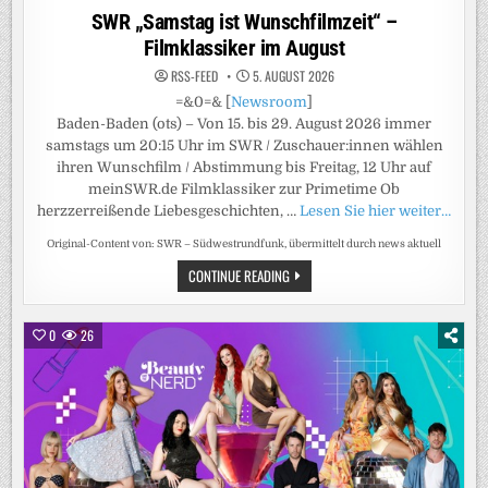
in
SWR „Samstag ist Wunschfilmzeit“ –
Filmklassiker im August
RSS-FEED
5. AUGUST 2026
=&0=& [
Newsroom
]
Baden-Baden (ots) – Von 15. bis 29. August 2026 immer
samstags um 20:15 Uhr im SWR / Zuschauer:innen wählen
ihren Wunschfilm / Abstimmung bis Freitag, 12 Uhr auf
meinSWR.de Filmklassiker zur Primetime Ob
herzzerreißende Liebesgeschichten, …
Lesen Sie hier weiter…
Original-Content von: SWR – Südwestrundfunk, übermittelt durch news aktuell
SWR
CONTINUE READING
„SAMSTAG
IST
WUNSCHFILMZEIT“
–
0
26
FILMKLASSIKER
IM
AUGUST