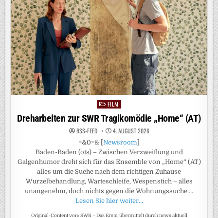
2600
HAUSHALTE
IM
LANDKREIS
SIEGEN-
WITTGENSTEIN
FILM
Posted
in
Dreharbeiten zur SWR Tragikomödie „Home“ (AT)
RSS-FEED
4. AUGUST 2026
=&0=& [
Newsroom
]
Baden-Baden (ots) – Zwischen Verzweiflung und
Galgenhumor dreht sich für das Ensemble von „Home“ (AT)
alles um die Suche nach dem richtigen Zuhause
Wurzelbehandlung, Warteschleife, Wespenstich – alles
unangenehm, doch nichts gegen die Wohnungssuche …
Lesen Sie hier weiter…
Original-Content von: SWR – Das Erste, übermittelt durch news aktuell