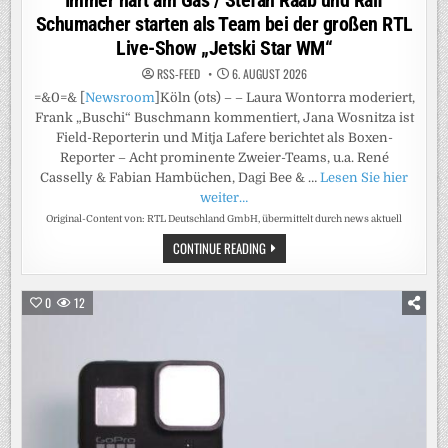
Schumacher starten als Team bei der großen RTL
Live-Show „Jetski Star WM“
RSS-FEED
6. AUGUST 2026
=&0=& [
Newsroom
]Köln (ots) – – Laura Wontorra moderiert,
Frank „Buschi“ Buschmann kommentiert, Jana Wosnitza ist
Field-Reporterin und Mitja Lafere berichtet als Boxen-
Reporter – Acht prominente Zweier-Teams, u.a. René
Casselly & Fabian Hambüchen, Dagi Bee & …
Lesen Sie hier
weiter…
Original-Content von: RTL Deutschland GmbH, übermittelt durch news aktuell
IMMER
CONTINUE READING
HART
AM
GAS
/
0
12
STEFAN
RAAB
UND
RALF
SCHUMACHER
STARTEN
ALS
TEAM
BEI
DER
GROSSEN R