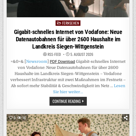
FERNSEHEN
Posted
in
Gigabit-schnelles Internet von Vodafone: Neue
Datenautobahnen für über 2600 Haushalte im
Landkreis Siegen-Wittgenstein
RSS-FEED
5. AUGUST 2026
=&0=& [
Newsroom
]
Gigabit-schnelles Internet
PDF Download
von Vodafone: Neue Datenautobahnen für über 2600
Haushalte im Landkreis Siegen-Wittgenstein – Vodafone
verbessert Infrastruktur mit zwei Maßnahmen im Festnetz –
Ab sofort mehr Stabilität & Geschwindigkeit im Netz …
Lesen
Sie hier weiter…
GIGABIT-
CONTINUE READING
SCHNELLES
INTERNET
VON
VODAFONE:
0
16
NEUE
DATENAUTOBAHNEN
FÜR
ÜBER