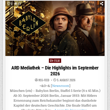
JEDEN!“
0
12
MIT
TIMON
KRAUSE
ÜBERZEUGT
AUF
PROSIEBEN
FILM
Posted
in
ARD Mediathek – Die Highlights im September
2026
RSS-FEED
5. AUGUST 2026
=&0=& [
Newsroom
]
München (ots) – Babylon Berlin, Staffel 5 Serie (8 x 45 Min.)
Ab 10. September 2026 Berlin, Januar 1933: Mit Hitlers
Ernennung zum Reichskanzler beginnt das dunkelste
Kapitel der deutschen Geschichte. Die finale Staffel um