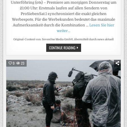
Unterföhring (ots) – Premiere am morgigen Donnerstag um
21:00 Uhr: Erstmals laufen auf allen Sendern von
ProSiebenSat.1 synchronisiert die exakt gleichen
Werbespots. Für die Werbekunden bedeutet das maximale
Aufmerksamkeit durch die Kombination …
Lesen Sie hier
weiter…
Original-Content von: SevenOne Media GmbH, übermittelt durch news aktuell
VOLLE
CONTINUE READING
REICHWEITE
TRIFFT
AUF
MAXIMALE
0
23
AUFMERKSAMKEIT:
SEVEN.ONE
MEDIA
STARTET
SENDERÜBERGREIFENDES
WERBEFORMAT
ALL21
ROADBLOCKING