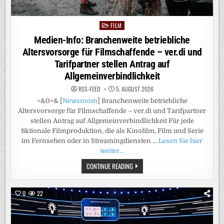
FILM
Posted
in
Medien-Info: Branchenweite betriebliche
Altersvorsorge für Filmschaffende – ver.di und
Tarifpartner stellen Antrag auf
Allgemeinverbindlichkeit
RSS-FEED
5. AUGUST 2026
=&0=& [
Newsroom
] Branchenweite betriebliche
Altersvorsorge für Filmschaffende – ver.di und Tarifpartner
stellen Antrag auf Allgemeinverbindlichkeit Für jede
fiktionale Filmproduktion, die als Kinofilm, Film und Serie
im Fernsehen oder in Streamingdiensten …
Lesen Sie hier
weiter…
MEDIEN-
CONTINUE READING
INFO:
BRANCHENWEITE
BETRIEBLICHE
ALTERSVORSORGE
0
22
FÜR
FILMSCHAFFENDE
–
VER.DI
UND