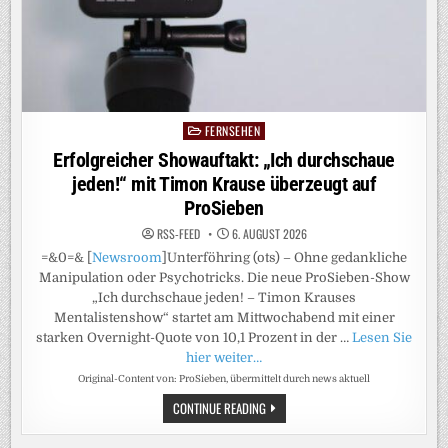
TL L
IVE-S
HOW „
JETSKI S
TAR W
M“
FERNSEHEN
Posted
in
Erfolgreicher Showauftakt: „Ich durchschaue
jeden!“ mit Timon Krause überzeugt auf
ProSieben
RSS-FEED
6. AUGUST 2026
=&0=& [
Newsroom
]Unterföhring (ots) – Ohne gedankliche
Manipulation oder Psychotricks. Die neue ProSieben-Show
„Ich durchschaue jeden! – Timon Krauses
Mentalistenshow“ startet am Mittwochabend mit einer
starken Overnight-Quote von 10,1 Prozent in der …
Lesen Sie
hier weiter…
Original-Content von: ProSieben, übermittelt durch news aktuell
ERFOLGREICHER
CONTINUE READING
SHOWAUFTAKT:
„ICH
DURCHSCHAUE