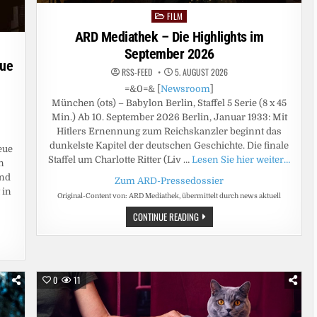
TAR W
FILM
M“
Posted
in
ARD Mediathek – Die Highlights im
September 2026
aue
RSS-FEED
5. AUGUST 2026
=&0=& [
Newsroom
]
München (ots) – Babylon Berlin, Staffel 5 Serie (8 x 45
Min.) Ab 10. September 2026 Berlin, Januar 1933: Mit
Hitlers Ernennung zum Reichskanzler beginnt das
dunkelste Kapitel der deutschen Geschichte. Die finale
eue
Staffel um Charlotte Ritter (Liv …
Lesen Sie hier weiter…
n
end
Zum ARD-Pressedossier
 in
Original-Content von: ARD Mediathek, übermittelt durch news aktuell
ARD
CONTINUE READING
MEDIATHEK
–
DIE
HIGHLIGHTS
IM
SEPTEMBER
2026
0
11