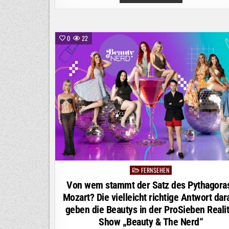
BOIÚNA
/
AB
8.
OKTOBER
2026
0
22
IM
KINO
FERNSEHEN
Posted
in
Von wem stammt der Satz des Pythagora
Mozart? Die vielleicht richtige Antwort dar
geben die Beautys in der ProSieben Realit
Show „Beauty & The Nerd“