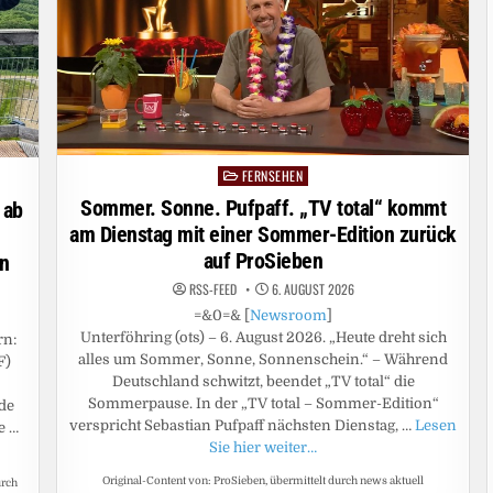
ORG“
FERNSEHEN
Posted
in
Sommer. Sonne. Pufpaff. „TV total“ kommt
 ab
am Dienstag mit einer Sommer-Edition zurück
auf ProSieben
rn
RSS-FEED
6. AUGUST 2026
=&0=& [
Newsroom
]
Unterföhring (ots) – 6. August 2026. „Heute dreht sich
rn:
alles um Sommer, Sonne, Sonnenschein.“ – Während
F)
Deutschland schwitzt, beendet „TV total“ die
Sommerpause. In der „TV total – Sommer-Edition“
de
verspricht Sebastian Pufpaff nächsten Dienstag, …
Lesen
e …
Sie hier weiter…
Original-Content von: ProSieben, übermittelt durch news aktuell
urch