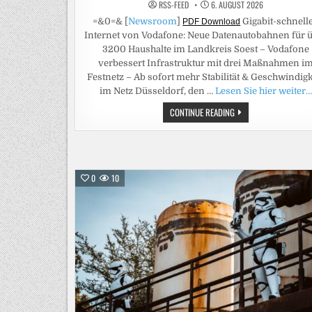
RSS-FEED
6. AUGUST 2026
=&0=& [
Newsroom
]
Gigabit-schnell
PDF Download
Internet von Vodafone: Neue Datenautobahnen für 
3200 Haushalte im Landkreis Soest – Vodafone
verbessert Infrastruktur mit drei Maßnahmen i
Festnetz – Ab sofort mehr Stabilität & Geschwindigk
im Netz Düsseldorf, den …
Lesen Sie hier weiter…
GIGABIT-
CONTINUE READING
SCHNELLES
INTERNET
VON
VODAFONE:
NEUE
DATENAUTOBAHNEN
FÜR
0
10
ÜBER
3200
HAUSHALTE
IM
LANDKREIS
SOEST