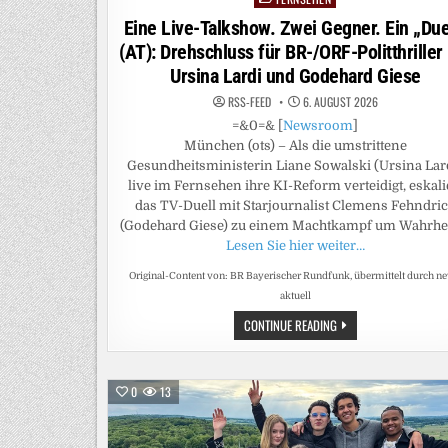
in
Eine Live-Talkshow. Zwei Gegner. Ein „Due
(AT): Drehschluss für BR-/ORF-Politthriller
Ursina Lardi und Godehard Giese
RSS-FEED
6. AUGUST 2026
=&0=& [
Newsroom
]
München (ots) – Als die umstrittene
Gesundheitsministerin Liane Sowalski (Ursina Lar
live im Fernsehen ihre KI-Reform verteidigt, eskali
das TV-Duell mit Starjournalist Clemens Fehndri
(Godehard Giese) zu einem Machtkampf um Wahrhei
Lesen Sie hier weiter…
Original-Content von: BR Bayerischer Rundfunk, übermittelt durch n
aktuell
EINE
CONTINUE READING
LIVE-
TALKSHOW.
ZWEI
GEGNER.
EIN
0
13
„DUELL“
(AT):
DREHSCHLUSS
FÜR