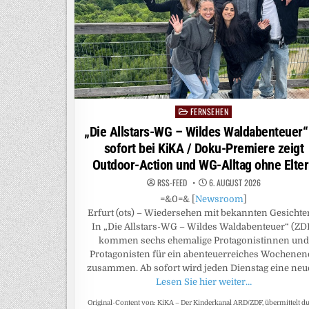
BR-/ORF-
POLITTHRILLER
MIT
URSINA
LARDI
UND
GODEHARD
GIESE
FERNSEHEN
Posted
in
„Die Allstars-WG – Wildes Waldabenteuer“
sofort bei KiKA / Doku-Premiere zeigt
Outdoor-Action und WG-Alltag ohne Elte
RSS-FEED
6. AUGUST 2026
=&0=& [
Newsroom
]
Erfurt (ots) – Wiedersehen mit bekannten Gesichte
In „Die Allstars-WG – Wildes Waldabenteuer“ (ZD
kommen sechs ehemalige Protagonistinnen und
Protagonisten für ein abenteuerreiches Wochenen
zusammen. Ab sofort wird jeden Dienstag eine neu
Lesen Sie hier weiter…
Original-Content von: KiKA – Der Kinderkanal ARD/ZDF, übermittelt d