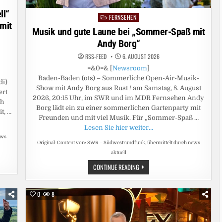
ll“
FERNSEHEN
Posted
 mit
in
Musik und gute Laune bei „Sommer-Spaß mit
Andy Borg“
RSS-FEED
6. AUGUST 2026
=&0=& [
Newsroom
]
Baden-Baden (ots) – Sommerliche Open-Air-Musik-
di)
Show mit Andy Borg aus Rust / am Samstag, 8. August
ert
2026, 20:15 Uhr, im SWR und im MDR Fernsehen Andy
ch
Borg lädt ein zu einer sommerlichen Gartenparty mit
t, …
Freunden und mit viel Musik. Für „Sommer-Spaß …
Lesen Sie hier weiter…
ews
Original-Content von: SWR – Südwestrundfunk, übermittelt durch news
aktuell
MUSIK
CONTINUE READING
UND
GUTE
LAUNE
BEI
0
8
„SOMMER-
SPASS M
IT A
NDY B