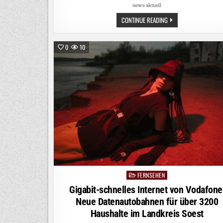
news aktuell
„DIE
CONTINUE READING
ALLSTARS-
WG
–
WILDES
0
10
WALDABENTEUER“
AB
SOFORT
BEI
KIKA
/
DOKU-
PREMIERE
ZEIGT
OUTDOOR-
ACTION
UND
WG-
ALLTAG
OHNE
ELTERN
FERNSEHEN
Posted
in
Gigabit-schnelles Internet von Vodafone
Neue Datenautobahnen für über 3200
Haushalte im Landkreis Soest