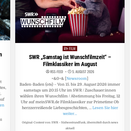
FILM
Posted
m
in
SWR „Samstag ist Wunschfilmzeit“ –
Filmklassiker im August
RSS-FEED
5. AUGUST 2026
=&0=& [
Newsroom
]
t
Baden-Baden (ots) – Von 15. bis 29. August 2026 immer
tes,
samstags um 20:15 Uhr im SWR / Zuschauer:innen
,
wählen ihren Wunschfilm / Abstimmung bis Freitag, 12
auf
Uhr auf meinSWR.de Filmklassiker zur Primetime Ob
sen
herzzerreißende Liebesgeschichten, …
Lesen Sie hier
weiter…
ll
Original-Content von: SWR – Südwestrundfunk, übermittelt durch news
aktuell