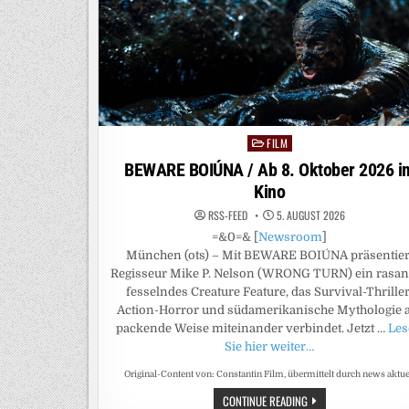
AUF
PROSIEBEN
FILM
Posted
in
BEWARE BOIÚNA / Ab 8. Oktober 2026 i
Kino
RSS-FEED
5. AUGUST 2026
=&0=& [
Newsroom
]
München (ots) – Mit BEWARE BOIÚNA präsentier
Regisseur Mike P. Nelson (WRONG TURN) ein rasan
fesselndes Creature Feature, das Survival-Thriller
Action-Horror und südamerikanische Mythologie 
packende Weise miteinander verbindet. Jetzt …
Le
Sie hier weiter…
Original-Content von: Constantin Film, übermittelt durch news aktue
BEWARE
CONTINUE READING