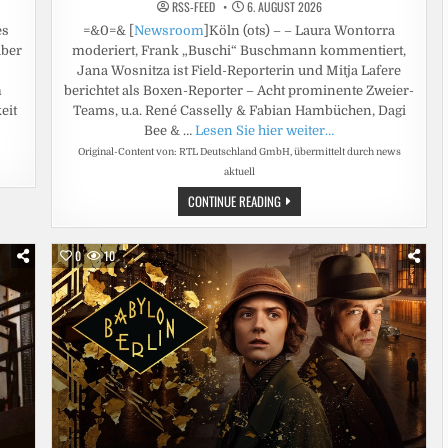
RSS-FEED
6. AUGUST 2026
es
=&0=& [
Newsroom
]Köln (ots) – – Laura Wontorra
über
moderiert, Frank „Buschi“ Buschmann kommentiert,
Jana Wosnitza ist Field-Reporterin und Mitja Lafere
m
berichtet als Boxen-Reporter – Acht prominente Zweier-
eit
Teams, u.a. René Casselly & Fabian Hambüchen, Dagi
Bee & …
Lesen Sie hier weiter…
Original-Content von: RTL Deutschland GmbH, übermittelt durch news
aktuell
IMMER
CONTINUE READING
HART
AM
GAS
/
0
10
STEFAN
RAAB
UND
RALF
SCHUMACHER
STARTEN
ALS
TEAM
BEI
DER
GROSSEN R
TL L
IVE-S
HOW „
JETSKI S