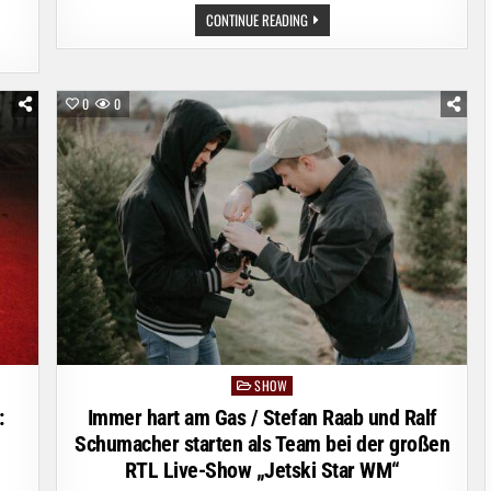
SOMMER.
CONTINUE READING
SONNE.
PUFPAFF.
„TV
TOTAL“
KOMMT
AM
0
0
DIENSTAG
MIT
EINER
SOMMER-
EDITION
ZURÜCK
AUF
PROSIEBEN
SHOW
Posted
in
:
Immer hart am Gas / Stefan Raab und Ralf
Schumacher starten als Team bei der großen
RTL Live-Show „Jetski Star WM“