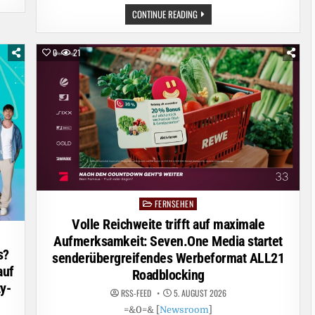
SWR
CONTINUE READING
„SAMSTAG
IST
WUNSCHFILMZEIT“
–
0
21
FILMKLASSIKER
IM
AUGUST
FERNSEHEN
Posted
in
Volle Reichweite trifft auf maximale
Aufmerksamkeit: Seven.One Media startet
s?
senderübergreifendes Werbeformat ALL21
auf
Roadblocking
y-
RSS-FEED
5. AUGUST 2026
=&0=& [
Newsroom
]