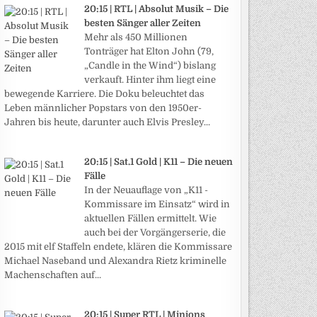
20:15 | RTL | Absolut Musik – Die
besten Sänger aller Zeiten
Mehr als 450 Millionen
Tonträger hat Elton John (79,
„Candle in the Wind“) bislang
verkauft. Hinter ihm liegt eine
bewegende Karriere. Die Doku beleuchtet das
Leben männlicher Popstars von den 1950er-
Jahren bis heute, darunter auch Elvis Presley...
20:15 | Sat.1 Gold | K11 – Die neuen
Fälle
In der Neuauflage von „K11 -
Kommissare im Einsatz“ wird in
aktuellen Fällen ermittelt. Wie
auch bei der Vorgängerserie, die
2015 mit elf Staffeln endete, klären die Kommissare
Michael Naseband und Alexandra Rietz kriminelle
Machenschaften auf...
20:15 | Super RTL | Minions