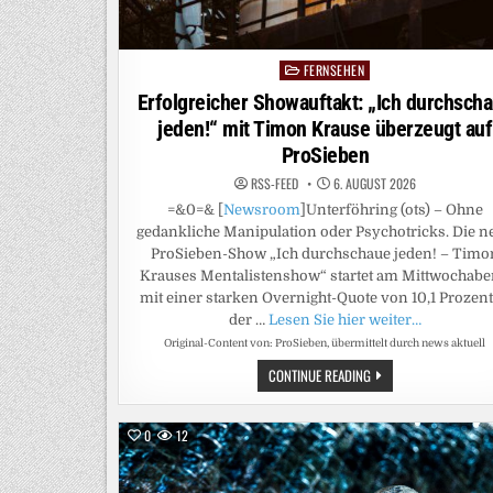
FERNSEHEN
Posted
in
Erfolgreicher Showauftakt: „Ich durchsch
jeden!“ mit Timon Krause überzeugt auf
ProSieben
RSS-FEED
6. AUGUST 2026
=&0=& [
Newsroom
]Unterföhring (ots) – Ohne
gedankliche Manipulation oder Psychotricks. Die n
ProSieben-Show „Ich durchschaue jeden! – Timo
Krauses Mentalistenshow“ startet am Mittwochab
mit einer starken Overnight-Quote von 10,1 Prozent
der …
Lesen Sie hier weiter…
Original-Content von: ProSieben, übermittelt durch news aktuell
ERFOLGREICHER
CONTINUE READING
SHOWAUFTAKT:
„ICH
DURCHSCHAUE
JEDEN!“
0
12
MIT
TIMON
KRAUSE
ÜBERZEUGT